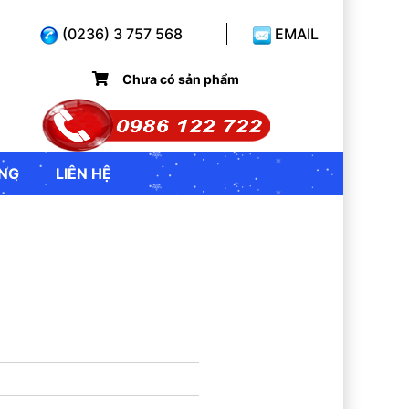
(0236) 3 757 568
EMAIL
Chưa có sản phẩm
̣NG
LIÊN HỆ