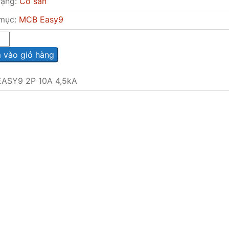
rạng:
Có sẵn
mục:
MCB Easy9
vào giỏ hàng
ASY9 2P 10A 4,5kA