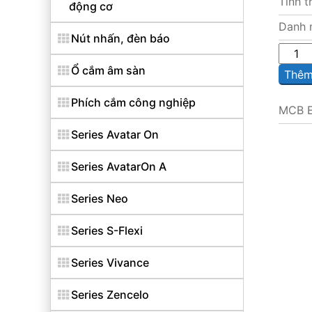
Tình t
động cơ
Danh 
Nút nhấn, đèn báo
Sô
lượng
Ổ cắm âm sàn
Thêm 
Phích cắm công nghiệp
MCB E
Series Avatar On
Series AvatarOn A
Series Neo
Series S-Flexi
Series Vivance
Series Zencelo