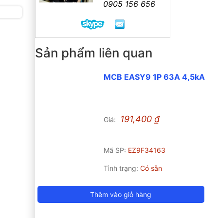
0905 156 656
Sản phẩm liên quan
MCB EASY9 1P 63A 4,5kA
191,400
₫
Giá:
Mã SP:
EZ9F34163
Tình trạng:
Có sẵn
Thêm vào giỏ hàng