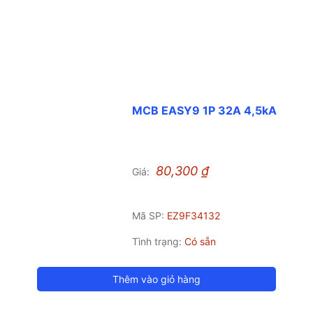
MCB EASY9 1P 32A 4,5kA
80,300
₫
Giá:
Mã SP:
EZ9F34132
Tình trạng:
Có sẵn
Thêm vào giỏ hàng