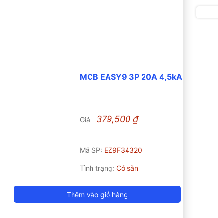
MCB EASY9 3P 20A 4,5kA
379,500
₫
Giá:
Mã SP:
EZ9F34320
Tình trạng:
Có sẵn
Thêm vào giỏ hàng