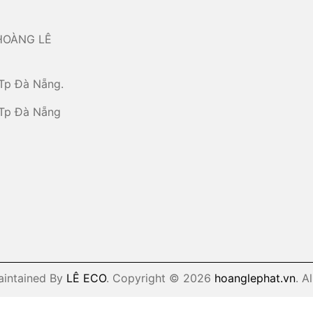
HOÀNG LÊ
Tp Đà Nẵng.
 Tp Đà Nẵng
aintained By
LÊ ECO
. Copyright © 2026
hoanglephat.vn
. A