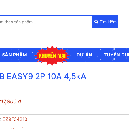
Tìm kiếm
SẢN PHẨM
DỰ ÁN
TUYỂN DU
 EASY9 2P 10A 4,5kA
217,800
₫
P:
EZ9F34210