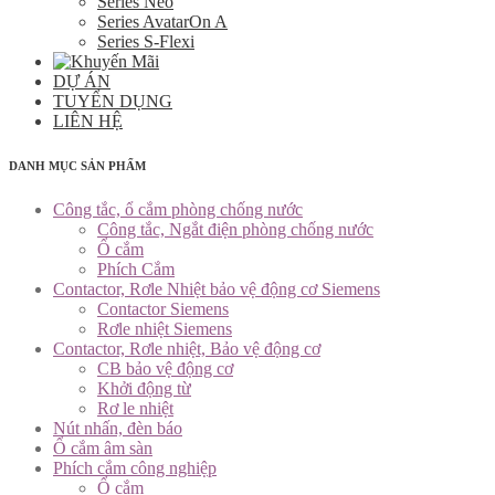
Series Neo
Series AvatarOn A
Series S-Flexi
DỰ ÁN
TUYỂN DỤNG
LIÊN HỆ
DANH MỤC SẢN PHẨM
Công tắc, ổ cắm phòng chống nước
Công tắc, Ngắt điện phòng chống nước
Ổ cắm
Phích Cắm
Contactor, Rơle Nhiệt bảo vệ động cơ Siemens
Contactor Siemens
Rơle nhiệt Siemens
Contactor, Rơle nhiệt, Bảo vệ động cơ
CB bảo vệ động cơ
Khởi động từ
Rơ le nhiệt
Nút nhấn, đèn báo
Ổ cắm âm sàn
Phích cắm công nghiệp
Ổ cắm