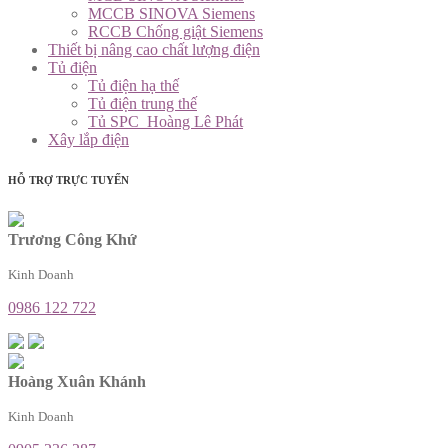
MCCB SINOVA Siemens
RCCB Chống giật Siemens
Thiết bị nâng cao chất lượng điện
Tủ điện
Tủ điện hạ thế
Tủ điện trung thế
Tủ SPC_Hoàng Lê Phát
Xây lắp điện
HỖ TRỢ TRỰC TUYẾN
Trương Công Khứ
Kinh Doanh
0986 122 722
Hoàng Xuân Khánh
Kinh Doanh