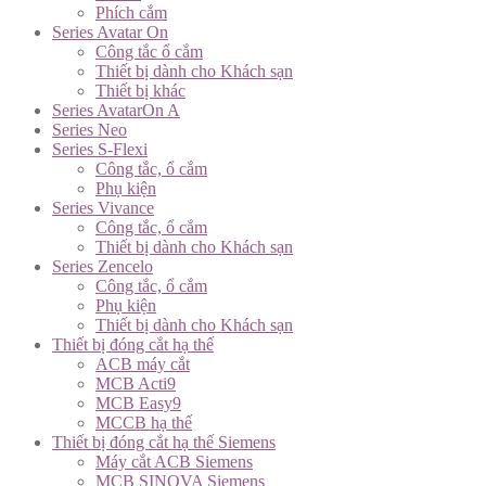
Phích cắm
Series Avatar On
Công tắc ổ cắm
Thiết bị dành cho Khách sạn
Thiết bị khác
Series AvatarOn A
Series Neo
Series S-Flexi
Công tắc, ổ cắm
Phụ kiện
Series Vivance
Công tắc, ổ cắm
Thiết bị dành cho Khách sạn
Series Zencelo
Công tắc, ổ cắm
Phụ kiện
Thiết bị dành cho Khách sạn
Thiết bị đóng cắt hạ thế
ACB máy cắt
MCB Acti9
MCB Easy9
MCCB hạ thế
Thiết bị đóng cắt hạ thế Siemens
Máy cắt ACB Siemens
MCB SINOVA Siemens