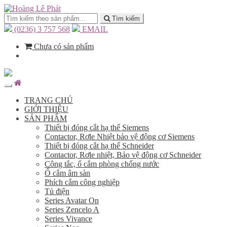
Tìm kiếm
(0236) 3 757 568
EMAIL
Chưa có sản phẩm
TRANG CHỦ
GIỚI THIỆU
SẢN PHẨM
Thiết bị đóng cắt hạ thế Siemens
Contactor, Rơle Nhiệt bảo vệ động cơ Siemens
Thiết bị đóng cắt hạ thế Schneider
Contactor, Rơle nhiệt, Bảo vệ động cơ Schneider
Công tắc, ổ cắm phòng chống nước
Ổ cắm âm sàn
Phích cắm công nghiệp
Tủ điện
Series Avatar On
Series Zencelo A
Series Vivance