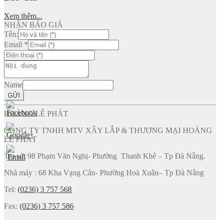
Xem thêm...
NHẬN BÁO GIÁ
Tên:
Email
*
Name
GỬI
HOÀNG LÊ PHÁT
CÔNG TY TNHH MTV XÂY LẮP & THƯƠNG MẠI HOÀNG
LÊ PHÁT
Trụ sở: 98 Phạm Văn Nghị- Phường Thanh Khê – Tp Đà Nẵng.
Nhà máy : 68 Kha Vạng Cân- Phường Hoà Xuân– Tp Đà Nẵng
Tel:
(0236) 3 757 568
Fax:
(0236) 3 757 586