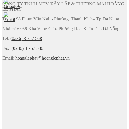
CÔNG TY TNHH MTV XÂY LẮP & THƯƠNG MẠI HOÀNG
LÊ PHÁT
Trụ sở: 98 Phạm Văn Nghị- Phường Thanh Khê – Tp Đà Nẵng.
Nhà máy : 68 Kha Vạng Cân- Phường Hoà Xuân– Tp Đà Nẵng
Tel:
(0236) 3 757 568
Fax:
(0236) 3 757 586
Email:
hoanglephat@hoanglephat.vn