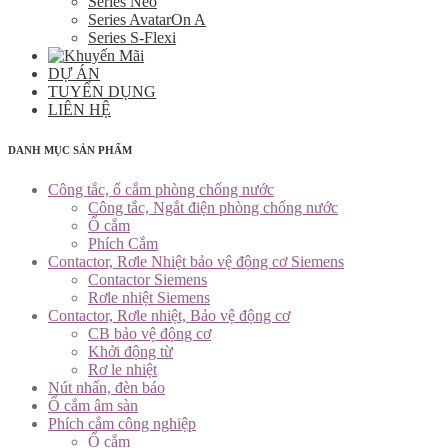
Series Neo
Series AvatarOn A
Series S-Flexi
DỰ ÁN
TUYỂN DỤNG
LIÊN HỆ
DANH MỤC SẢN PHẨM
Công tắc, ổ cắm phòng chống nước
Công tắc, Ngắt điện phòng chống nước
Ổ cắm
Phích Cắm
Contactor, Rơle Nhiệt bảo vệ động cơ Siemens
Contactor Siemens
Rơle nhiệt Siemens
Contactor, Rơle nhiệt, Bảo vệ động cơ
CB bảo vệ động cơ
Khởi động từ
Rơ le nhiệt
Nút nhấn, đèn báo
Ổ cắm âm sàn
Phích cắm công nghiệp
Ổ cắm