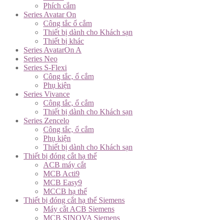
Phích cắm
Series Avatar On
Công tắc ổ cắm
Thiết bị dành cho Khách sạn
Thiết bị khác
Series AvatarOn A
Series Neo
Series S-Flexi
Công tắc, ổ cắm
Phụ kiện
Series Vivance
Công tắc, ổ cắm
Thiết bị dành cho Khách sạn
Series Zencelo
Công tắc, ổ cắm
Phụ kiện
Thiết bị dành cho Khách sạn
Thiết bị đóng cắt hạ thế
ACB máy cắt
MCB Acti9
MCB Easy9
MCCB hạ thế
Thiết bị đóng cắt hạ thế Siemens
Máy cắt ACB Siemens
MCB SINOVA Siemens