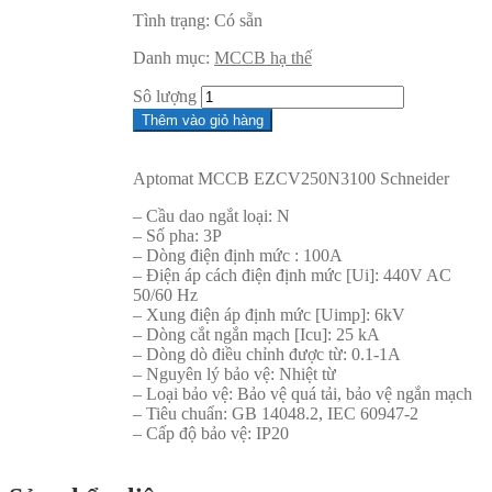
Tình trạng:
Có sẵn
Danh mục:
MCCB hạ thế
Sô lượng
Thêm vào giỏ hàng
Aptomat MCCB EZCV250N3100 Schneider
– Cầu dao ngắt loại: N
– Số pha: 3P
– Dòng điện định mức : 100A
– Điện áp cách điện định mức [Ui]: 440V AC
50/60 Hz
– Xung điện áp định mức [Uimp]: 6kV
– Dòng cắt ngắn mạch [Icu]: 25 kA
– Dòng dò điều chỉnh được từ: 0.1-1A
– Nguyên lý bảo vệ: Nhiệt từ
– Loại bảo vệ: Bảo vệ quá tải, bảo vệ ngắn mạch
– Tiêu chuẩn: GB 14048.2, IEC 60947-2
– Cấp độ bảo vệ: IP20