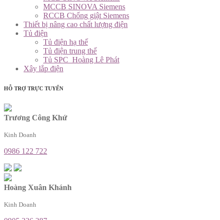
MCCB SINOVA Siemens
RCCB Chống giật Siemens
Thiết bị nâng cao chất lượng điện
Tủ điện
Tủ điện hạ thế
Tủ điện trung thế
Tủ SPC_Hoàng Lê Phát
Xây lắp điện
HỖ TRỢ TRỰC TUYẾN
Trương Công Khứ
Kinh Doanh
0986 122 722
Hoàng Xuân Khánh
Kinh Doanh