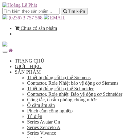
Tìm kiếm
(0236) 3 757 568
EMAIL
Chưa có sản phẩm
TRANG CHỦ
GIỚI THIỆU
SẢN PHẨM
Thiết bị đóng cắt hạ thế Siemens
Contactor, Rơle Nhiệt bảo vệ động cơ Siemens
Thiết bị đóng cắt hạ thế Schneider
Contactor, Rơle nhiệt, Bảo vệ động cơ Schneider
Công tắc, ổ cắm phòng chống nước
Ổ cắm âm sàn
Phích cắm công nghiệp
Tủ điện
Series Avatar On
Series Zencelo A
Series Vivance