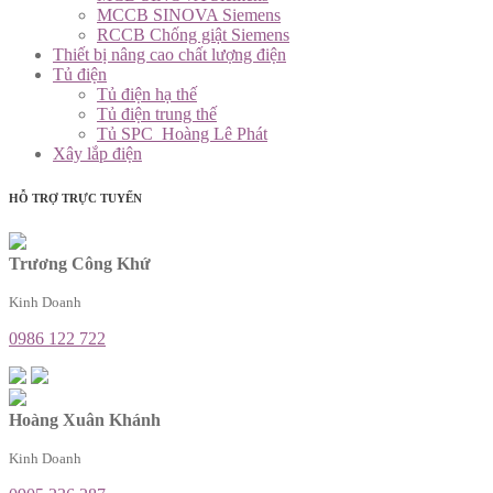
MCCB SINOVA Siemens
RCCB Chống giật Siemens
Thiết bị nâng cao chất lượng điện
Tủ điện
Tủ điện hạ thế
Tủ điện trung thế
Tủ SPC_Hoàng Lê Phát
Xây lắp điện
HỖ TRỢ TRỰC TUYẾN
Trương Công Khứ
Kinh Doanh
0986 122 722
Hoàng Xuân Khánh
Kinh Doanh