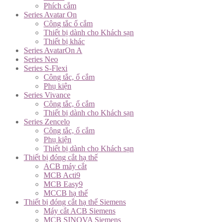
Phích cắm
Series Avatar On
Công tắc ổ cắm
Thiết bị dành cho Khách sạn
Thiết bị khác
Series AvatarOn A
Series Neo
Series S-Flexi
Công tắc, ổ cắm
Phụ kiện
Series Vivance
Công tắc, ổ cắm
Thiết bị dành cho Khách sạn
Series Zencelo
Công tắc, ổ cắm
Phụ kiện
Thiết bị dành cho Khách sạn
Thiết bị đóng cắt hạ thế
ACB máy cắt
MCB Acti9
MCB Easy9
MCCB hạ thế
Thiết bị đóng cắt hạ thế Siemens
Máy cắt ACB Siemens
MCB SINOVA Siemens