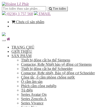
Tìm kiếm
(0236) 3 757 568
EMAIL
Chưa có sản phẩm
TRANG CHỦ
GIỚI THIỆU
SẢN PHẨM
Thiết bị đóng cắt hạ thế Siemens
Contactor, Rơle Nhiệt bảo vệ động cơ Siemens
Thiết bị đóng cắt hạ thế Schneider
Contactor, Rơle nhiệt, Bảo vệ động cơ Schneider
Công tắc, ổ cắm phòng chống nước
Ổ cắm âm sàn
Phích cắm công nghiệp
Tủ điện
Series Avatar On
Series Zencelo A
Series Vivance