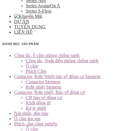
Series Neo
Series AvatarOn A
Series S-Flexi
DỰ ÁN
TUYỂN DỤNG
LIÊN HỆ
DANH MỤC SẢN PHẨM
Công tắc, ổ cắm phòng chống nước
Công tắc, Ngắt điện phòng chống nước
Ổ cắm
Phích Cắm
Contactor, Rơle Nhiệt bảo vệ động cơ Siemens
Contactor Siemens
Rơle nhiệt Siemens
Contactor, Rơle nhiệt, Bảo vệ động cơ
CB bảo vệ động cơ
Khởi động từ
Rơ le nhiệt
Nút nhấn, đèn báo
Ổ cắm âm sàn
Phích cắm công nghiệp
Ổ cắm