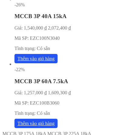
-26%
MCCB 3P 40A 15kA
Giá:
1,540,000
₫
2,072,400
₫
Mã SP:
EZC100N3040
Tình trạng:
Có sẵn
Thêm vào giỏ hàng
-22%
MCCB 3P 60A 7.5kA
Giá:
1,257,000
₫
1,609,300
₫
Mã SP:
EZC100B3060
Tình trạng:
Có sẵn
Thêm vào giỏ hàng
MCCB 3P 175A 18kA
MCCB 3P 225A 18kA