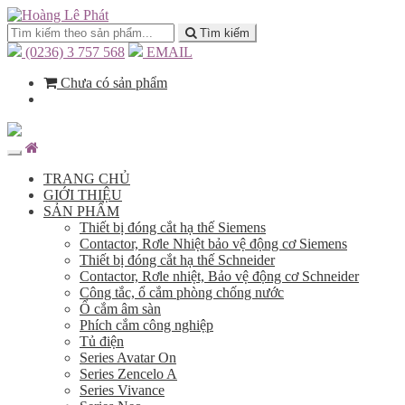
Tìm kiếm
(0236) 3 757 568
EMAIL
Chưa có sản phẩm
TRANG CHỦ
GIỚI THIỆU
SẢN PHẨM
Thiết bị đóng cắt hạ thế Siemens
Contactor, Rơle Nhiệt bảo vệ động cơ Siemens
Thiết bị đóng cắt hạ thế Schneider
Contactor, Rơle nhiệt, Bảo vệ động cơ Schneider
Công tắc, ổ cắm phòng chống nước
Ổ cắm âm sàn
Phích cắm công nghiệp
Tủ điện
Series Avatar On
Series Zencelo A
Series Vivance