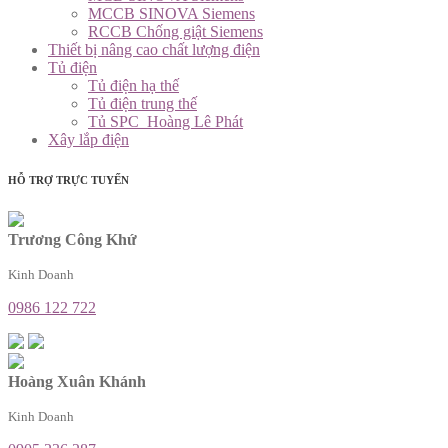
MCCB SINOVA Siemens
RCCB Chống giật Siemens
Thiết bị nâng cao chất lượng điện
Tủ điện
Tủ điện hạ thế
Tủ điện trung thế
Tủ SPC_Hoàng Lê Phát
Xây lắp điện
HỖ TRỢ TRỰC TUYẾN
Trương Công Khứ
Kinh Doanh
0986 122 722
Hoàng Xuân Khánh
Kinh Doanh