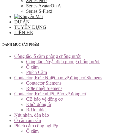
Series Neo
Series AvatarOn A
Series S-Flexi
DỰ ÁN
TUYỂN DỤNG
LIÊN HỆ
DANH MỤC SẢN PHẨM
Công tắc, ổ cắm phòng chống nước
Công tắc, Ngắt điện phòng chống nước
Ổ cắm
Phích Cắm
Contactor, Rơle Nhiệt bảo vệ động cơ Siemens
Contactor Siemens
Rơle nhiệt Siemens
Contactor, Rơle nhiệt, Bảo vệ động cơ
CB bảo vệ động cơ
Khởi động từ
Rơ le nhiệt
Nút nhấn, đèn báo
Ổ cắm âm sàn
Phích cắm công nghiệp
Ổ cắm