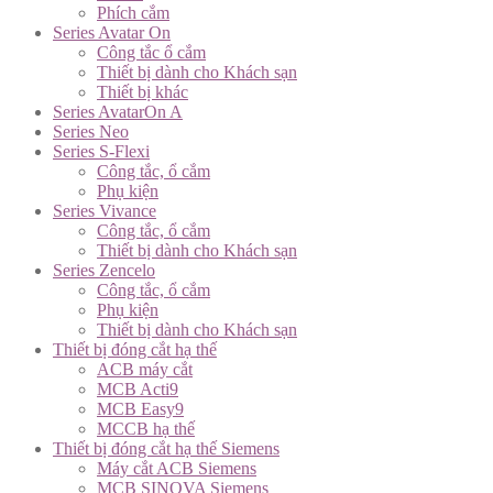
Phích cắm
Series Avatar On
Công tắc ổ cắm
Thiết bị dành cho Khách sạn
Thiết bị khác
Series AvatarOn A
Series Neo
Series S-Flexi
Công tắc, ổ cắm
Phụ kiện
Series Vivance
Công tắc, ổ cắm
Thiết bị dành cho Khách sạn
Series Zencelo
Công tắc, ổ cắm
Phụ kiện
Thiết bị dành cho Khách sạn
Thiết bị đóng cắt hạ thế
ACB máy cắt
MCB Acti9
MCB Easy9
MCCB hạ thế
Thiết bị đóng cắt hạ thế Siemens
Máy cắt ACB Siemens
MCB SINOVA Siemens