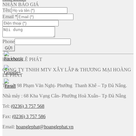
NHẬN BÁO GIÁ
Tên:
Email
*
Phone
GỬI
HOÀNG LÊ PHÁT
CÔNG TY TNHH MTV XÂY LẮP & THƯƠNG MẠI HOÀNG
LÊ PHÁT
Trụ sở: 98 Phạm Văn Nghị- Phường Thanh Khê – Tp Đà Nẵng.
Nhà máy : 68 Kha Vạng Cân- Phường Hoà Xuân– Tp Đà Nẵng
Tel:
(0236) 3 757 568
Fax:
(0236) 3 757 586
Email:
hoanglephat@hoanglephat.vn