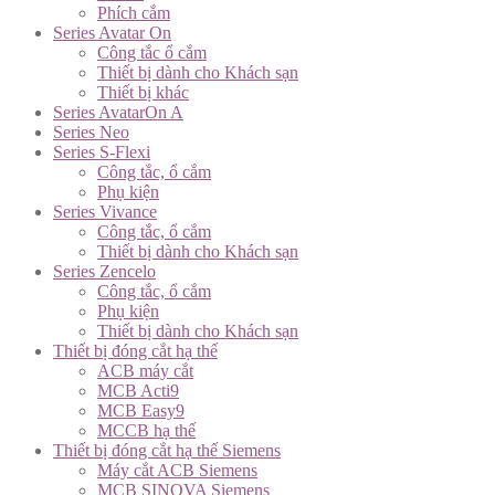
Phích cắm
Series Avatar On
Công tắc ổ cắm
Thiết bị dành cho Khách sạn
Thiết bị khác
Series AvatarOn A
Series Neo
Series S-Flexi
Công tắc, ổ cắm
Phụ kiện
Series Vivance
Công tắc, ổ cắm
Thiết bị dành cho Khách sạn
Series Zencelo
Công tắc, ổ cắm
Phụ kiện
Thiết bị dành cho Khách sạn
Thiết bị đóng cắt hạ thế
ACB máy cắt
MCB Acti9
MCB Easy9
MCCB hạ thế
Thiết bị đóng cắt hạ thế Siemens
Máy cắt ACB Siemens
MCB SINOVA Siemens