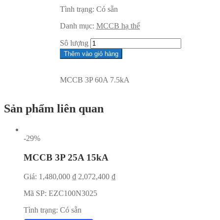
Tình trạng:
Có sẵn
Danh mục:
MCCB hạ thế
Sô lượng
Thêm vào giỏ hàng
MCCB 3P 60A 7.5kA
Sản phẩm liên quan
-29%
MCCB 3P 25A 15kA
Giá:
1,480,000
₫
2,072,400
₫
Mã SP:
EZC100N3025
Tình trạng:
Có sẵn