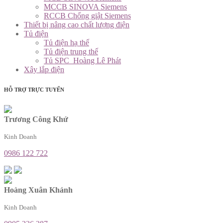
MCCB SINOVA Siemens
RCCB Chống giật Siemens
Thiết bị nâng cao chất lượng điện
Tủ điện
Tủ điện hạ thế
Tủ điện trung thế
Tủ SPC_Hoàng Lê Phát
Xây lắp điện
HỖ TRỢ TRỰC TUYẾN
Trương Công Khứ
Kinh Doanh
0986 122 722
Hoàng Xuân Khánh
Kinh Doanh