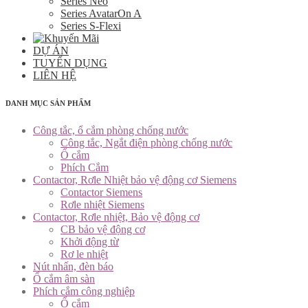
Series Neo
Series AvatarOn A
Series S-Flexi
DỰ ÁN
TUYỂN DỤNG
LIÊN HỆ
DANH MỤC SẢN PHẨM
Công tắc, ổ cắm phòng chống nước
Công tắc, Ngắt điện phòng chống nước
Ổ cắm
Phích Cắm
Contactor, Rơle Nhiệt bảo vệ động cơ Siemens
Contactor Siemens
Rơle nhiệt Siemens
Contactor, Rơle nhiệt, Bảo vệ động cơ
CB bảo vệ động cơ
Khởi động từ
Rơ le nhiệt
Nút nhấn, đèn báo
Ổ cắm âm sàn
Phích cắm công nghiệp
Ổ cắm