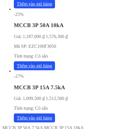
Thêm vào giỏ hàng
-25%
MCCB 3P 50A 10kA
Giá:
1,187,000
₫
1,576,300
₫
Mã SP:
EZC100F3050
Tình trạng:
Có sẵn
Thêm vào giỏ hàng
-27%
MCCB 3P 15A 7.5kA
Giá:
1,099,500
₫
1,512,500
₫
Tình trạng:
Có sẵn
Thêm vào giỏ hàng
MCCB 3P 50A 7.5kA
MCCB 3P 15A 10kA