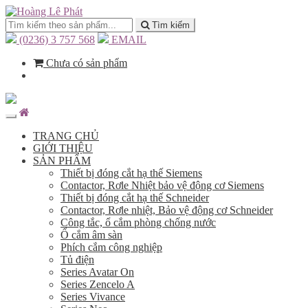
Tìm kiếm
(0236) 3 757 568
EMAIL
Chưa có sản phẩm
TRANG CHỦ
GIỚI THIỆU
SẢN PHẨM
Thiết bị đóng cắt hạ thế Siemens
Contactor, Rơle Nhiệt bảo vệ động cơ Siemens
Thiết bị đóng cắt hạ thế Schneider
Contactor, Rơle nhiệt, Bảo vệ động cơ Schneider
Công tắc, ổ cắm phòng chống nước
Ổ cắm âm sàn
Phích cắm công nghiệp
Tủ điện
Series Avatar On
Series Zencelo A
Series Vivance