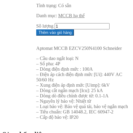
Tình trạng:
Có sẵn
Danh mục:
MCCB hạ thế
Sô lượng
Thêm vào giỏ hàng
Aptomat MCCB EZCV250N4100 Schneider
– Cầu dao ngắt loại: N
– Số pha: 4P
– Dòng điện định mức : 100A
– Điện áp cách điện định mức [Ui]: 440V AC
50/60 Hz
– Xung điện áp định mức [Uimp]: 6kV
– Dòng cắt ngắn mạch [Icu]: 25 kA
– Dòng dò điều chỉnh được từ: 0.1-1A
– Nguyên lý bảo vệ: Nhiệt từ
– Loại bảo vệ: Bảo vệ quá tải, bảo vệ ngắn mạch
– Tiêu chuẩn: GB 14048.2, IEC 60947-2
– Cấp độ bảo vệ: IP20