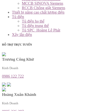
MCCB SINOVA Siemens
RCCB Chống giật Siemens
Thiết bị nâng cao chất lượng điện
Tủ điện
Tủ điện hạ thế
Tủ điện trung thế
Tủ SPC_Hoàng Lê Phát
Xây lắp điện
HỖ TRỢ TRỰC TUYẾN
Trương Công Khứ
Kinh Doanh
0986 122 722
Hoàng Xuân Khánh
Kinh Doanh