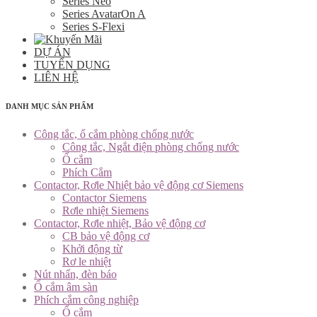
Series Neo
Series AvatarOn A
Series S-Flexi
DỰ ÁN
TUYỂN DỤNG
LIÊN HỆ
DANH MỤC SẢN PHẨM
Công tắc, ổ cắm phòng chống nước
Công tắc, Ngắt điện phòng chống nước
Ổ cắm
Phích Cắm
Contactor, Rơle Nhiệt bảo vệ động cơ Siemens
Contactor Siemens
Rơle nhiệt Siemens
Contactor, Rơle nhiệt, Bảo vệ động cơ
CB bảo vệ động cơ
Khởi động từ
Rơ le nhiệt
Nút nhấn, đèn báo
Ổ cắm âm sàn
Phích cắm công nghiệp
Ổ cắm