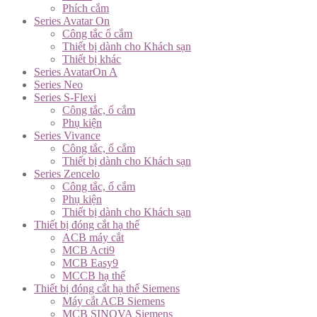
Phích cắm
Series Avatar On
Công tắc ổ cắm
Thiết bị dành cho Khách sạn
Thiết bị khác
Series AvatarOn A
Series Neo
Series S-Flexi
Công tắc, ổ cắm
Phụ kiện
Series Vivance
Công tắc, ổ cắm
Thiết bị dành cho Khách sạn
Series Zencelo
Công tắc, ổ cắm
Phụ kiện
Thiết bị dành cho Khách sạn
Thiết bị đóng cắt hạ thế
ACB máy cắt
MCB Acti9
MCB Easy9
MCCB hạ thế
Thiết bị đóng cắt hạ thế Siemens
Máy cắt ACB Siemens
MCB SINOVA Siemens