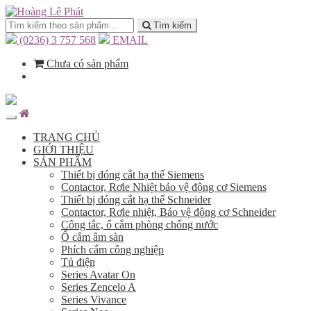
Tìm kiếm
(0236) 3 757 568
EMAIL
Chưa có sản phẩm
TRANG CHỦ
GIỚI THIỆU
SẢN PHẨM
Thiết bị đóng cắt hạ thế Siemens
Contactor, Rơle Nhiệt bảo vệ động cơ Siemens
Thiết bị đóng cắt hạ thế Schneider
Contactor, Rơle nhiệt, Bảo vệ động cơ Schneider
Công tắc, ổ cắm phòng chống nước
Ổ cắm âm sàn
Phích cắm công nghiệp
Tủ điện
Series Avatar On
Series Zencelo A
Series Vivance