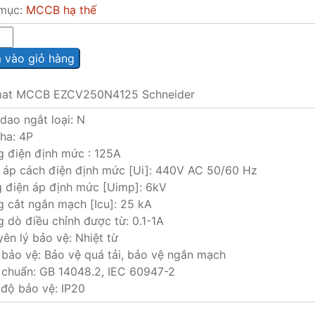
mục:
MCCB hạ thế
vào giỏ hàng
at MCCB EZCV250N4125 Schneider
dao ngắt loại: N
ha: 4P
g điện định mức : 125A
n áp cách điện định mức [Ui]: 440V AC 50/60 Hz
g điện áp định mức [Uimp]: 6kV
 cắt ngắn mạch [Icu]: 25 kA
 dò điều chỉnh được từ: 0.1-1A
ên lý bảo vệ: Nhiệt từ
 bảo vệ: Bảo vệ quá tải, bảo vệ ngắn mạch
 chuẩn: GB 14048.2, IEC 60947-2
độ bảo vệ: IP20