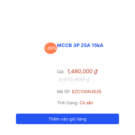
MCCB 3P 25A 15kA
-29%
1,480,000
₫
Giá:
2,072,400
₫
Mã SP:
EZC100N3025
Tình trạng:
Có sẵn
Thêm vào giỏ hàng