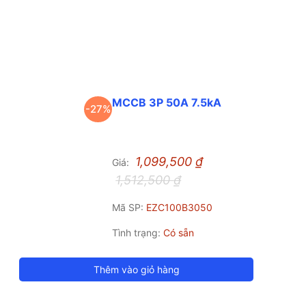
MCCB 3P 50A 7.5kA
-27%
1,099,500
₫
Giá:
1,512,500
₫
Mã SP:
EZC100B3050
Tình trạng:
Có sẵn
Thêm vào giỏ hàng