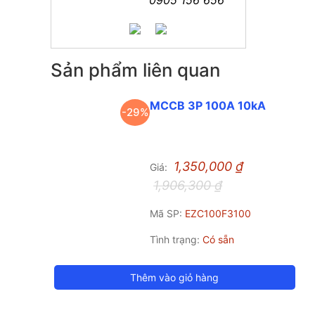
Sản phẩm liên quan
MCCB 3P 100A 10kA
-29%
1,350,000
₫
Giá:
1,906,300
₫
Mã SP:
EZC100F3100
Tình trạng:
Có sẵn
Thêm vào giỏ hàng