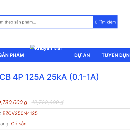
Tìm kiếm
SẢN PHẨM
DỰ ÁN
TUYỂN DỤ
B 4P 125A 25kA (0.1-1A)
9,780,000
₫
12,722,600
₫
P:
EZCV250N4125
rạng:
Có sẵn