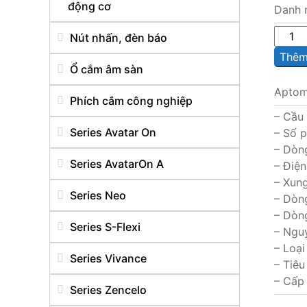
động cơ
Danh 
Sô
Nút nhấn, đèn báo
lượng
Thêm 
Ổ cắm âm sàn
Aptom
Phích cắm công nghiệp
– Cầu 
Series Avatar On
– Số p
– Dòn
Series AvatarOn A
– Điệ
– Xun
Series Neo
– Dòng
– Dòng
Series S-Flexi
– Nguy
– Loại
Series Vivance
– Tiêu
– Cấp 
Series Zencelo