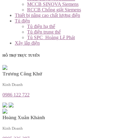
MCCB SINOVA Siemens
RCCB Chống giật Siemens
Thiết bị nâng cao chất lượng điện
Tủ điện
Tủ điện hạ thế
Tủ điện trung thế
Tủ SPC_Hoàng Lê Phát
Xây lắp điện
HỖ TRỢ TRỰC TUYẾN
Trương Công Khứ
Kinh Doanh
0986 122 722
Hoàng Xuân Khánh
Kinh Doanh