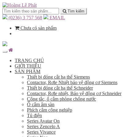
Tìm kiếm
(0236) 3 757 568
EMAIL
Chưa có sản phẩm
TRANG CHỦ
GIỚI THIỆU
SẢN PHẨM
Thiết bị đóng cắt hạ thế Siemens
Contactor, Rơle Nhiệt bảo vệ động cơ Siemens
Thiết bị đóng cắt hạ thế Schneider
Contactor, Rơle nhiệt, Bảo vệ động cơ Schneider
Công tắc, ổ cắm phòng chống nước
Ổ cắm âm sàn
Phích cắm công nghiệp
Tủ điện
Series Avatar On
Series Zencelo A
Series Vivance