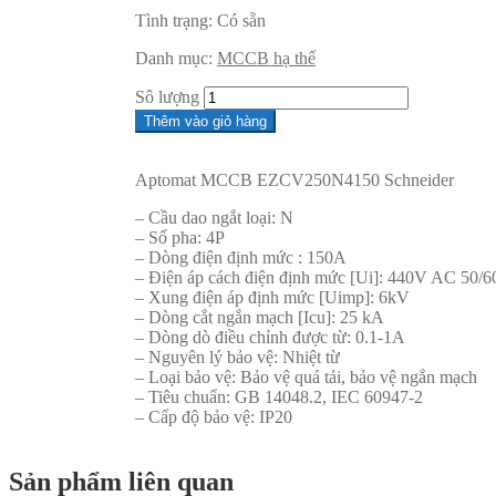
Tình trạng:
Có sẵn
Danh mục:
MCCB hạ thế
Sô lượng
Thêm vào giỏ hàng
Aptomat MCCB EZCV250N4150 Schneider
– Cầu dao ngắt loại: N
– Số pha: 4P
– Dòng điện định mức : 150A
– Điện áp cách điện định mức [Ui]: 440V AC 50/6
– Xung điện áp định mức [Uimp]: 6kV
– Dòng cắt ngắn mạch [Icu]: 25 kA
– Dòng dò điều chỉnh được từ: 0.1-1A
– Nguyên lý bảo vệ: Nhiệt từ
– Loại bảo vệ: Bảo vệ quá tải, bảo vệ ngắn mạch
– Tiêu chuẩn: GB 14048.2, IEC 60947-2
– Cấp độ bảo vệ: IP20
Sản phẩm liên quan