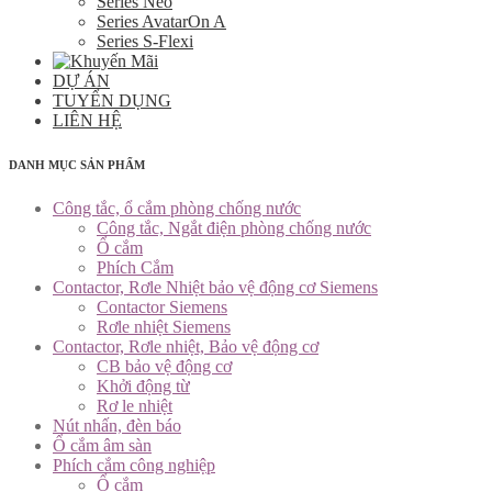
Series Neo
Series AvatarOn A
Series S-Flexi
DỰ ÁN
TUYỂN DỤNG
LIÊN HỆ
DANH MỤC SẢN PHẨM
Công tắc, ổ cắm phòng chống nước
Công tắc, Ngắt điện phòng chống nước
Ổ cắm
Phích Cắm
Contactor, Rơle Nhiệt bảo vệ động cơ Siemens
Contactor Siemens
Rơle nhiệt Siemens
Contactor, Rơle nhiệt, Bảo vệ động cơ
CB bảo vệ động cơ
Khởi động từ
Rơ le nhiệt
Nút nhấn, đèn báo
Ổ cắm âm sàn
Phích cắm công nghiệp
Ổ cắm