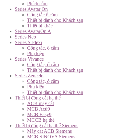
Phích cắm
Series Avatar On
Công tắc ổ cắm
Thiết bị dành cho Khách sạn
Thiết bị khác
Series AvatarOn A
Series Neo
Series S-Flexi
Công tắc, ổ cắm
Phụ kiện
Series Vivance
Công tắc, ổ cắm
Thiết bị dành cho Khách sạn
Series Zencelo
Công tắc, ổ cắm
Phụ kiện
Thiết bị dành cho Khách sạn
Thiết bị đóng cắt hạ thế
ACB máy cắt
MCB Acti9
MCB Easy9
MCCB hạ thế
Thiết bị đóng cắt hạ thế Siemens
Máy cắt ACB Siemens
MCB SINOVA Siemens