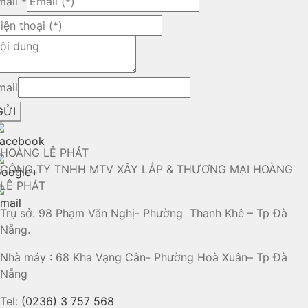
mail
*
mail
GỬI
HOÀNG LÊ PHÁT
CÔNG TY TNHH MTV XÂY LẮP & THƯƠNG MẠI HOÀNG
LÊ PHÁT
Trụ sở: 98 Phạm Văn Nghị- Phường Thanh Khê – Tp Đà
Nẵng.
Nhà máy : 68 Kha Vạng Cân- Phường Hoà Xuân– Tp Đà
Nẵng
Tel:
(0236) 3 757 568