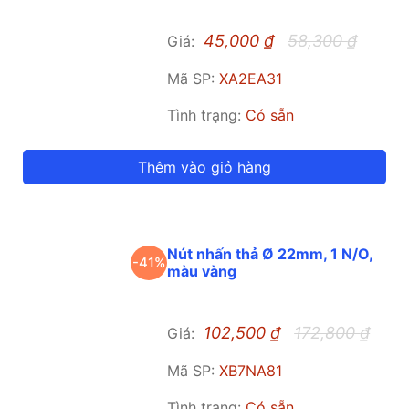
45,000
₫
58,300
₫
Giá:
Mã SP:
XA2EA31
Tình trạng:
Có sẵn
Thêm vào giỏ hàng
Nút nhấn thả Ø 22mm, 1 N/O,
-41%
màu vàng
102,500
₫
172,800
₫
Giá:
Mã SP:
XB7NA81
Tình trạng:
Có sẵn