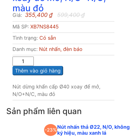
màu đỏ
355,400
₫
599,400
₫
Giá:
Mã SP:
XB7NS8445
Tình trạng:
Có sẵn
Danh mục:
Nút nhấn, đèn báo
Sô
lượng
Thêm vào giỏ hàng
Nút dừng khẩn cấp Ø40 xoay để mở,
N/O+N/C, màu đỏ
Sản phẩm liên quan
Nút nhấn thả Ø22, N/O, không
-23%
ký hiệu, màu xanh lá