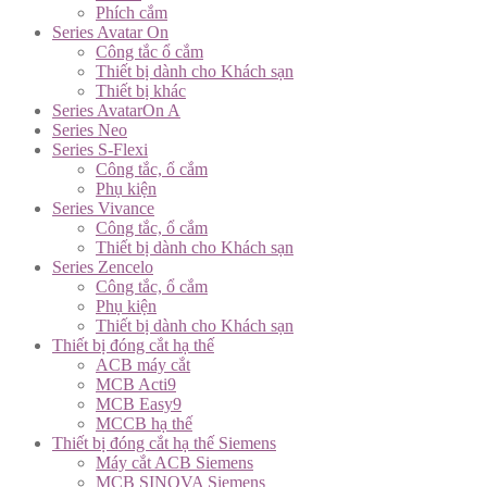
Phích cắm
Series Avatar On
Công tắc ổ cắm
Thiết bị dành cho Khách sạn
Thiết bị khác
Series AvatarOn A
Series Neo
Series S-Flexi
Công tắc, ổ cắm
Phụ kiện
Series Vivance
Công tắc, ổ cắm
Thiết bị dành cho Khách sạn
Series Zencelo
Công tắc, ổ cắm
Phụ kiện
Thiết bị dành cho Khách sạn
Thiết bị đóng cắt hạ thế
ACB máy cắt
MCB Acti9
MCB Easy9
MCCB hạ thế
Thiết bị đóng cắt hạ thế Siemens
Máy cắt ACB Siemens
MCB SINOVA Siemens