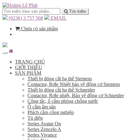
Tìm kiếm
(0236) 3 757 568
EMAIL
Chưa có sản phẩm
TRANG CHỦ
GIỚI THIỆU
SẢN PHẨM
Thiết bị đóng cắt hạ thế Siemens
Contactor, Rơle Nhiệt bảo vệ động cơ Siemens
Thiết bị đóng cắt hạ thế Schneider
Contactor, Rơle nhiệt, Bảo vệ động cơ Schneider
Công tắc, ổ cắm phòng chống nước
Ổ cắm âm sàn
Phích cắm công nghiệp
Tủ điện
Series Avatar On
Series Zencelo A
Series Vivance