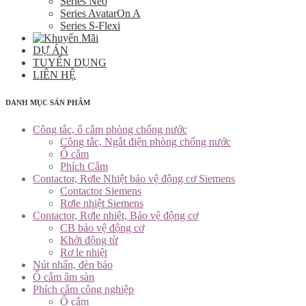
Series Neo
Series AvatarOn A
Series S-Flexi
DỰ ÁN
TUYỂN DỤNG
LIÊN HỆ
DANH MỤC SẢN PHẨM
Công tắc, ổ cắm phòng chống nước
Công tắc, Ngắt điện phòng chống nước
Ổ cắm
Phích Cắm
Contactor, Rơle Nhiệt bảo vệ động cơ Siemens
Contactor Siemens
Rơle nhiệt Siemens
Contactor, Rơle nhiệt, Bảo vệ động cơ
CB bảo vệ động cơ
Khởi động từ
Rơ le nhiệt
Nút nhấn, đèn báo
Ổ cắm âm sàn
Phích cắm công nghiệp
Ổ cắm