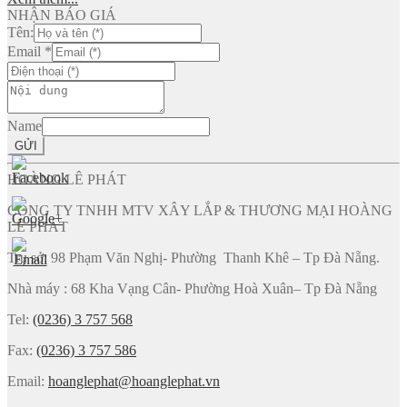
NHẬN BÁO GIÁ
Tên:
Email
*
Name
GỬI
HOÀNG LÊ PHÁT
CÔNG TY TNHH MTV XÂY LẮP & THƯƠNG MẠI HOÀNG
LÊ PHÁT
Trụ sở: 98 Phạm Văn Nghị- Phường Thanh Khê – Tp Đà Nẵng.
Nhà máy : 68 Kha Vạng Cân- Phường Hoà Xuân– Tp Đà Nẵng
Tel:
(0236) 3 757 568
Fax:
(0236) 3 757 586
Email:
hoanglephat@hoanglephat.vn