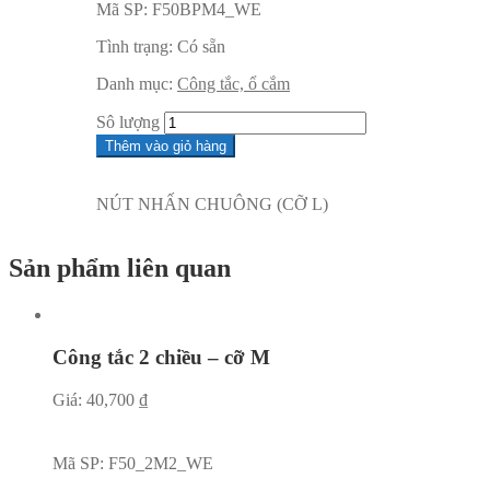
Mã SP:
F50BPM4_WE
Tình trạng:
Có sẵn
Danh mục:
Công tắc, ổ cắm
Sô lượng
Thêm vào giỏ hàng
NÚT NHẤN CHUÔNG (CỠ L)
Sản phẩm liên quan
Công tắc 2 chiều – cỡ M
Giá:
40,700
₫
Mã SP:
F50_2M2_WE