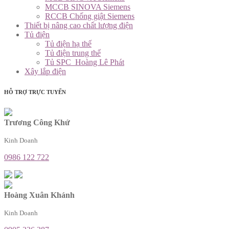
MCCB SINOVA Siemens
RCCB Chống giật Siemens
Thiết bị nâng cao chất lượng điện
Tủ điện
Tủ điện hạ thế
Tủ điện trung thế
Tủ SPC_Hoàng Lê Phát
Xây lắp điện
HỖ TRỢ TRỰC TUYẾN
Trương Công Khứ
Kinh Doanh
0986 122 722
Hoàng Xuân Khánh
Kinh Doanh