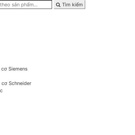
Tìm kiếm
g cơ Siemens
g cơ Schneider
ớc