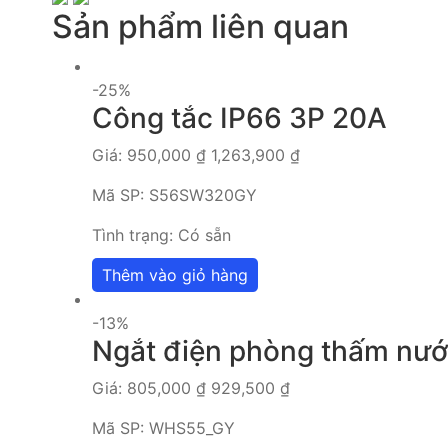
Sản phẩm liên quan
-25%
Công tắc IP66 3P 20A
Giá:
950,000
₫
1,263,900
₫
Mã SP:
S56SW320GY
Tình trạng:
Có sẵn
Thêm vào giỏ hàng
-13%
Ngắt điện phòng thấm nướ
Giá:
805,000
₫
929,500
₫
Mã SP:
WHS55_GY