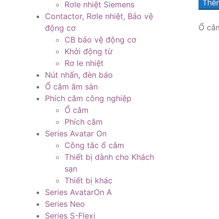
Thêm
Rơle nhiệt Siemens
Contactor, Rơle nhiệt, Bảo vệ
Ổ cắ
động cơ
CB bảo vệ động cơ
Khởi động từ
Rơ le nhiệt
Nút nhấn, đèn báo
Ổ cắm âm sàn
Phích cắm công nghiệp
Ổ cắm
Phích cắm
Series Avatar On
Công tắc ổ cắm
Thiết bị dành cho Khách
sạn
Thiết bị khác
Series AvatarOn A
Series Neo
Series S-Flexi