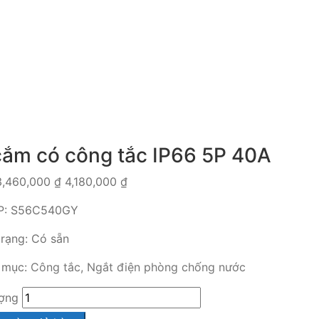
cắm có công tắc IP66 5P 40A
3,460,000
₫
4,180,000
₫
P:
S56C540GY
trạng:
Có sẵn
mục:
Công tắc, Ngắt điện phòng chống nước
ợng