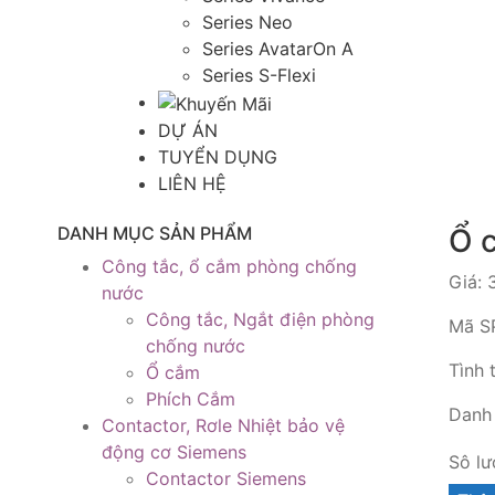
Series Neo
Series AvatarOn A
Series S-Flexi
DỰ ÁN
TUYỂN DỤNG
LIÊN HỆ
DANH MỤC SẢN PHẨM
Ổ 
Công tắc, ổ cắm phòng chống
Giá:
nước
Công tắc, Ngắt điện phòng
Mã S
chống nước
Tình 
Ổ cắm
Phích Cắm
Danh 
Contactor, Rơle Nhiệt bảo vệ
động cơ Siemens
Sô lư
Contactor Siemens