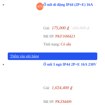
Ổ nối di động IP44 (2P+E) 16A
-6%
175,000
₫
185,900
₫
Giá:
Mã SP:
PKF16M423
Tình trạng:
Có sẵn
Thêm vào giỏ hàng
Ổ nối 3 ngả IP44 2P+E 16A 230V
1,654,400
₫
Giá:
Mã SP:
PKZM409