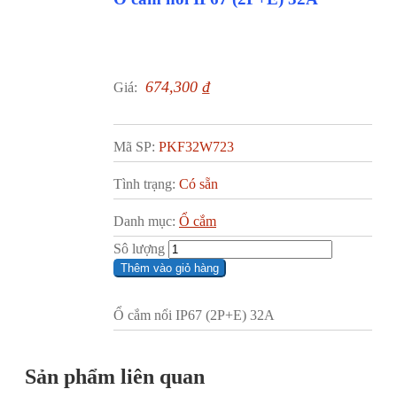
674,300
₫
Giá:
Mã SP:
PKF32W723
Tình trạng:
Có sẵn
Danh mục:
Ổ cắm
Sô lượng
Thêm vào giỏ hàng
Ổ cắm nổi IP67 (2P+E) 32A
Sản phẩm liên quan