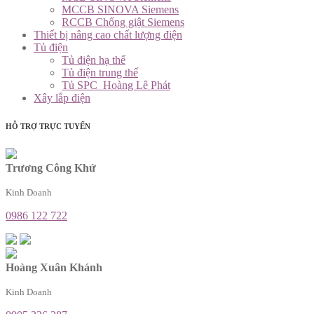
MCCB SINOVA Siemens
RCCB Chống giật Siemens
Thiết bị nâng cao chất lượng điện
Tủ điện
Tủ điện hạ thế
Tủ điện trung thế
Tủ SPC_Hoàng Lê Phát
Xây lắp điện
HỖ TRỢ TRỰC TUYẾN
Trương Công Khứ
Kinh Doanh
0986 122 722
Hoàng Xuân Khánh
Kinh Doanh