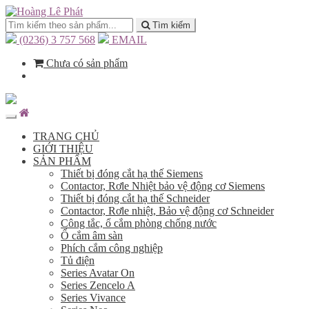
Tìm kiếm
(0236) 3 757 568
EMAIL
Chưa có sản phẩm
TRANG CHỦ
GIỚI THIỆU
SẢN PHẨM
Thiết bị đóng cắt hạ thế Siemens
Contactor, Rơle Nhiệt bảo vệ động cơ Siemens
Thiết bị đóng cắt hạ thế Schneider
Contactor, Rơle nhiệt, Bảo vệ động cơ Schneider
Công tắc, ổ cắm phòng chống nước
Ổ cắm âm sàn
Phích cắm công nghiệp
Tủ điện
Series Avatar On
Series Zencelo A
Series Vivance