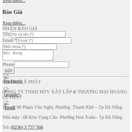
Xem thêm...
Báo Giá
Xem thêm...
NHẬN BÁO GIÁ
Tên:
Email
*
Phone
GỬI
HOÀNG LÊ PHÁT
CÔNG TY TNHH MTV XÂY LẮP & THƯƠNG MẠI HOÀNG
LÊ PHÁT
Trụ sở: 98 Phạm Văn Nghị- Phường Thanh Khê – Tp Đà Nẵng.
Nhà máy : 68 Kha Vạng Cân- Phường Hoà Xuân– Tp Đà Nẵng
Tel:
(0236) 3 757 568