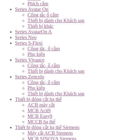
Phích cắm
Series Avatar On
Công tắc ổ cắm
Thiết bị dành cho Khách sạn
Thiết bị khác
Series AvatarOn A
Series Neo
Series S-Flexi
Công tắc, ổ cắm
Phụ kiện
Series Vivance
Công tắc, ổ cắm
Thiết bị dành cho Khách sạn
Series Zencelo
Công tắc, ổ cắm
Phụ kiện
Thiết bị dành cho Khách sạn
Thiết bị đóng cắt hạ thế
ACB máy cắt
MCB Acti9
MCB Easy9
MCCB hạ thế
Thiết bị đóng cắt hạ thế Siemens
Máy cắt ACB Siemens
MCB SINOVA Siemens