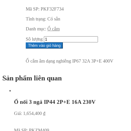
Mã SP:
PKF32F734
Tình trạng:
Có sẵn
Danh mục:
Ổ cắm
Sô lượng
Thêm vào giỏ hàng
Ổ cắm âm dạng nghiêng IP67 32A 3P+E 400V
Sản phẩm liên quan
Ổ nối 3 ngả IP44 2P+E 16A 230V
Giá:
1,654,400
₫
Mã SP:
PKZM409