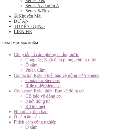
Series Neo
Series AvatarOn A
Series S-Flexi
DỰ ÁN
TUYỂN DỤNG
LIÊN HỆ
DANH MỤC SẢN PHẨM
Công tắc, ổ cắm phòng chống nước
Công tắc, Ngắt điện phòng chống nước
Ổ cắm
Phích Cắm
Contactor, Rơle Nhiệt bảo vệ động cơ Siemens
Contactor Siemens
Rơle nhiệt Siemens
Contactor, Rơle nhiệt, Bảo vệ động cơ
CB bảo vệ động cơ
Khởi động từ
Rơ le nhiệt
Nút nhấn, đèn báo
Ổ cắm âm sàn
Phích cắm công nghiệp
Ổ cắm