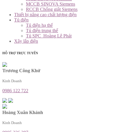
MCCB SINOVA Siemens
RCCB Chống giật Siemens
Thiết bị nâng cao chất lượng điện
Tủ điện
Tủ điện hạ thế
Tủ điện trung thế
Tủ SPC_Hoàng Lê Phát
Xây lắp điện
HỖ TRỢ TRỰC TUYẾN
Trương Công Khứ
Kinh Doanh
0986 122 722
Hoàng Xuân Khánh
Kinh Doanh