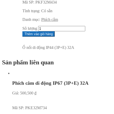
Mã SP:
PKF32M434
Tình trạng:
Có sẵn
Danh mục:
Phích cắm
Sô lượng
Thêm vào giỏ hàng
Ổ nối di động IP44 (3P+E) 32A
Sản phẩm liên quan
Phích cắm di động IP67 (3P+E) 32A
Giá:
500,500
₫
Mã SP:
PKE32M734