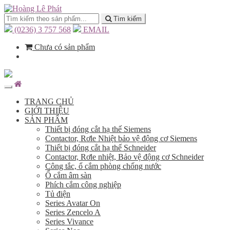
Tìm kiếm
(0236) 3 757 568
EMAIL
Chưa có sản phẩm
TRANG CHỦ
GIỚI THIỆU
SẢN PHẨM
Thiết bị đóng cắt hạ thế Siemens
Contactor, Rơle Nhiệt bảo vệ động cơ Siemens
Thiết bị đóng cắt hạ thế Schneider
Contactor, Rơle nhiệt, Bảo vệ động cơ Schneider
Công tắc, ổ cắm phòng chống nước
Ổ cắm âm sàn
Phích cắm công nghiệp
Tủ điện
Series Avatar On
Series Zencelo A
Series Vivance