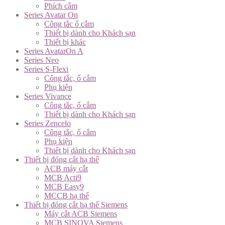
Phích cắm
Series Avatar On
Công tắc ổ cắm
Thiết bị dành cho Khách sạn
Thiết bị khác
Series AvatarOn A
Series Neo
Series S-Flexi
Công tắc, ổ cắm
Phụ kiện
Series Vivance
Công tắc, ổ cắm
Thiết bị dành cho Khách sạn
Series Zencelo
Công tắc, ổ cắm
Phụ kiện
Thiết bị dành cho Khách sạn
Thiết bị đóng cắt hạ thế
ACB máy cắt
MCB Acti9
MCB Easy9
MCCB hạ thế
Thiết bị đóng cắt hạ thế Siemens
Máy cắt ACB Siemens
MCB SINOVA Siemens