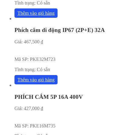
Tình trạng:
Có sẵn
Thêm vào giỏ hàng
Phích cắm di động IP67 (2P+E) 32A
Giá:
467,500
₫
Mã SP:
PKE32M723
Tình trạng:
Có sẵn
Thêm vào giỏ hàng
PHÍCH CẮM 5P 16A 400V
Giá:
427,000
₫
Mã SP:
PKE16M735