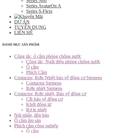
Series Neo
Series AvatarOn A
Series S-Flexi
DỰ ÁN
TUYỂN DỤNG
LIÊN HỆ
DANH MỤC SẢN PHẨM
Công tắc, ổ cắm phòng chống nước
Công tắc, Ngắt điện phòng chống nước
Ổ cắm
Phích Cắm
Contactor, Rơle Nhiệt bảo vệ động cơ Siemens
Contactor Siemens
Rơle nhiệt Siemens
Contactor, Rơle nhiệt, Bảo vệ động cơ
CB bảo vệ động cơ
Khởi động từ
Rơ le nhiệt
Nút nhấn, đèn báo
Ổ cắm âm sàn
Phích cắm công nghiệp
Ổ cắm