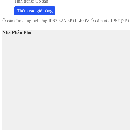
Tình trạng:
Có sẵn
Thêm vào giỏ hàng
Ổ cắm âm dạng nghiêng IP67 32A 3P+E 400V
Ổ cắm nổi IP67 (3P
Nhà Phân Phối