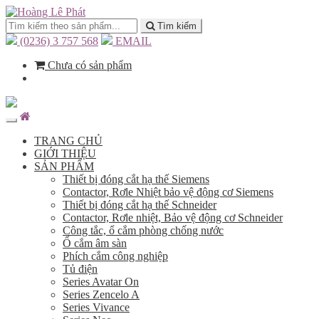
Tìm kiếm
(0236) 3 757 568
EMAIL
Chưa có sản phẩm
TRANG CHỦ
GIỚI THIỆU
SẢN PHẨM
Thiết bị đóng cắt hạ thế Siemens
Contactor, Rơle Nhiệt bảo vệ động cơ Siemens
Thiết bị đóng cắt hạ thế Schneider
Contactor, Rơle nhiệt, Bảo vệ động cơ Schneider
Công tắc, ổ cắm phòng chống nước
Ổ cắm âm sàn
Phích cắm công nghiệp
Tủ điện
Series Avatar On
Series Zencelo A
Series Vivance