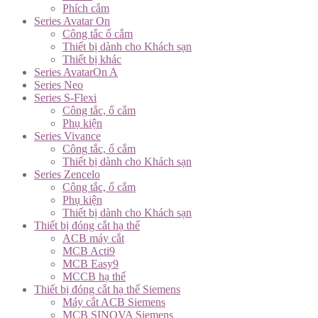
Phích cắm
Series Avatar On
Công tắc ổ cắm
Thiết bị dành cho Khách sạn
Thiết bị khác
Series AvatarOn A
Series Neo
Series S-Flexi
Công tắc, ổ cắm
Phụ kiện
Series Vivance
Công tắc, ổ cắm
Thiết bị dành cho Khách sạn
Series Zencelo
Công tắc, ổ cắm
Phụ kiện
Thiết bị dành cho Khách sạn
Thiết bị đóng cắt hạ thế
ACB máy cắt
MCB Acti9
MCB Easy9
MCCB hạ thế
Thiết bị đóng cắt hạ thế Siemens
Máy cắt ACB Siemens
MCB SINOVA Siemens