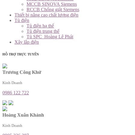
MCCB SINOVA Siemens
RCCB Chống giật Siemens
Thiết bị nâng cao chất lượng điện
Tủ điện
Tủ điện hạ thế
Tủ điện trung thế
Tủ SPC_Hoàng Lê Phát
Xây lắp điện
HỖ TRỢ TRỰC TUYẾN
Trương Công Khứ
Kinh Doanh
0986 122 722
Hoàng Xuân Khánh
Kinh Doanh