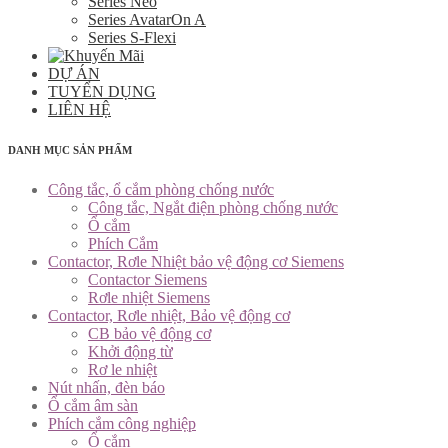
Series Neo
Series AvatarOn A
Series S-Flexi
DỰ ÁN
TUYỂN DỤNG
LIÊN HỆ
DANH MỤC SẢN PHẨM
Công tắc, ổ cắm phòng chống nước
Công tắc, Ngắt điện phòng chống nước
Ổ cắm
Phích Cắm
Contactor, Rơle Nhiệt bảo vệ động cơ Siemens
Contactor Siemens
Rơle nhiệt Siemens
Contactor, Rơle nhiệt, Bảo vệ động cơ
CB bảo vệ động cơ
Khởi động từ
Rơ le nhiệt
Nút nhấn, đèn báo
Ổ cắm âm sàn
Phích cắm công nghiệp
Ổ cắm