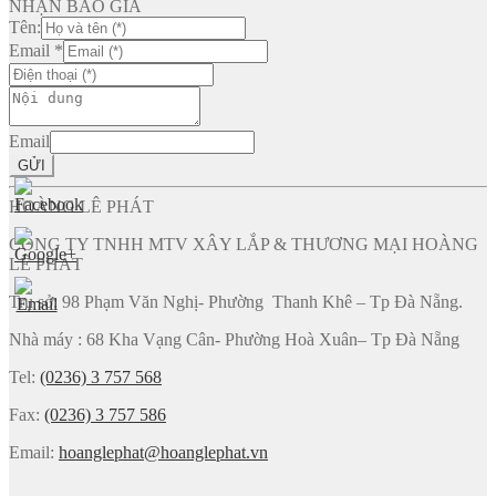
NHẬN BÁO GIÁ
Tên:
Email
*
Email
GỬI
HOÀNG LÊ PHÁT
CÔNG TY TNHH MTV XÂY LẮP & THƯƠNG MẠI HOÀNG
LÊ PHÁT
Trụ sở: 98 Phạm Văn Nghị- Phường Thanh Khê – Tp Đà Nẵng.
Nhà máy : 68 Kha Vạng Cân- Phường Hoà Xuân– Tp Đà Nẵng
Tel:
(0236) 3 757 568
Fax:
(0236) 3 757 586
Email:
hoanglephat@hoanglephat.vn