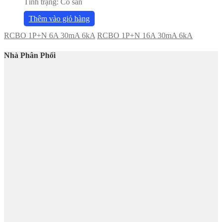
Tình trạng:
Có sẵn
Thêm vào giỏ hàng
RCBO 1P+N 6A 30mA 6kA
RCBO 1P+N 16A 30mA 6kA
Nhà Phân Phối