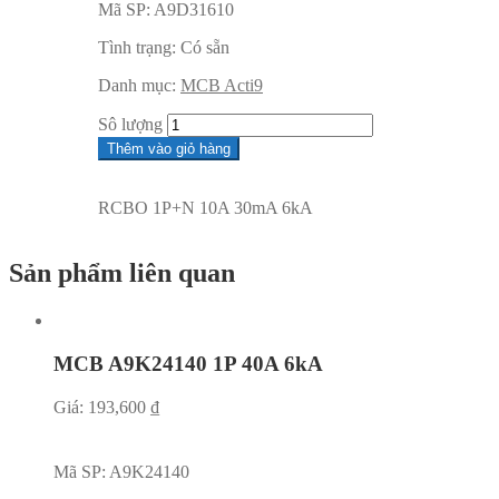
Mã SP:
A9D31610
Tình trạng:
Có sẵn
Danh mục:
MCB Acti9
Sô lượng
Thêm vào giỏ hàng
RCBO 1P+N 10A 30mA 6kA
Sản phẩm liên quan
MCB A9K24140 1P 40A 6kA
Giá:
193,600
₫
Mã SP:
A9K24140