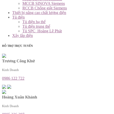
MCCB SINOVA Siemens
RCCB Chống giật Siemens
Thiết bị nâng cao chất lượng điện
Tủ điện
Tủ điện hạ thế
Tủ điện trung thế
Tủ SPC_Hoàng Lê Phát
Xây lắp điện
HỖ TRỢ TRỰC TUYẾN
Trương Công Khứ
Kinh Doanh
0986 122 722
Hoàng Xuân Khánh
Kinh Doanh