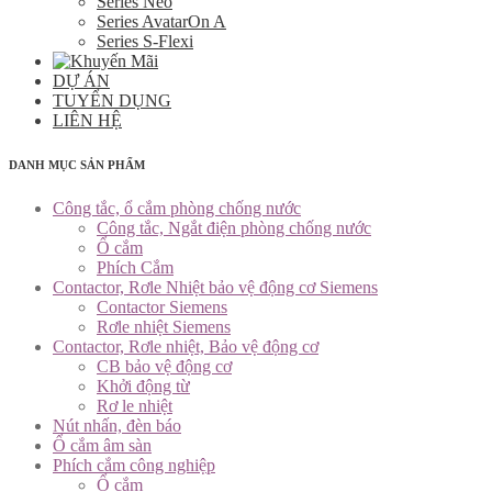
Series Neo
Series AvatarOn A
Series S-Flexi
DỰ ÁN
TUYỂN DỤNG
LIÊN HỆ
DANH MỤC SẢN PHẨM
Công tắc, ổ cắm phòng chống nước
Công tắc, Ngắt điện phòng chống nước
Ổ cắm
Phích Cắm
Contactor, Rơle Nhiệt bảo vệ động cơ Siemens
Contactor Siemens
Rơle nhiệt Siemens
Contactor, Rơle nhiệt, Bảo vệ động cơ
CB bảo vệ động cơ
Khởi động từ
Rơ le nhiệt
Nút nhấn, đèn báo
Ổ cắm âm sàn
Phích cắm công nghiệp
Ổ cắm