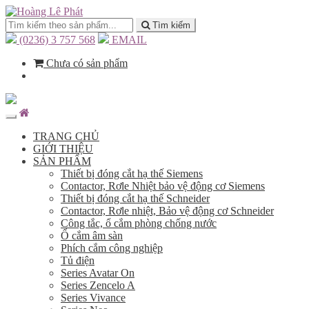
Tìm kiếm
(0236) 3 757 568
EMAIL
Chưa có sản phẩm
TRANG CHỦ
GIỚI THIỆU
SẢN PHẨM
Thiết bị đóng cắt hạ thế Siemens
Contactor, Rơle Nhiệt bảo vệ động cơ Siemens
Thiết bị đóng cắt hạ thế Schneider
Contactor, Rơle nhiệt, Bảo vệ động cơ Schneider
Công tắc, ổ cắm phòng chống nước
Ổ cắm âm sàn
Phích cắm công nghiệp
Tủ điện
Series Avatar On
Series Zencelo A
Series Vivance