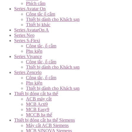
Phích cắm
Series Avatar On
Công tắc ổ cắm
Thiết bị dành cho Khách sạn
Thiết bị khác
Series AvatarOn A
Series Neo
Series S-Flexi
Công tắc, ổ cắm
Phụ kiện
Series Vivance
Công tắc, ổ cắm
Thiết bị dành cho Khách sạn
Series Zencelo
Công tắc, ổ cắm
Phụ kiện
Thiết bị dành cho Khách sạn
Thiết bị đóng cắt hạ thế
ACB máy cắt
MCB Acti9
MCB Easy9
MCCB hạ thế
Thiết bị đóng cắt hạ thế Siemens
Máy cắt ACB Siemens
MCB SINOVA Siemens