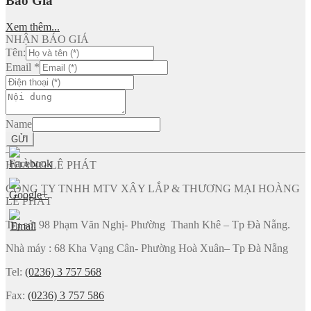
Báo Giá
Xem thêm...
NHẬN BÁO GIÁ
Tên:
Email
*
Name
GỬI
HOÀNG LÊ PHÁT
CÔNG TY TNHH MTV XÂY LẮP & THƯƠNG MẠI HOÀNG
LÊ PHÁT
Trụ sở: 98 Phạm Văn Nghị- Phường Thanh Khê – Tp Đà Nẵng.
Nhà máy : 68 Kha Vạng Cân- Phường Hoà Xuân– Tp Đà Nẵng
Tel:
(0236) 3 757 568
Fax:
(0236) 3 757 586