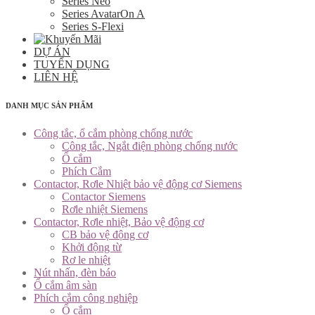
Series Neo
Series AvatarOn A
Series S-Flexi
DỰ ÁN
TUYỂN DỤNG
LIÊN HỆ
DANH MỤC SẢN PHẨM
Công tắc, ổ cắm phòng chống nước
Công tắc, Ngắt điện phòng chống nước
Ổ cắm
Phích Cắm
Contactor, Rơle Nhiệt bảo vệ động cơ Siemens
Contactor Siemens
Rơle nhiệt Siemens
Contactor, Rơle nhiệt, Bảo vệ động cơ
CB bảo vệ động cơ
Khởi động từ
Rơ le nhiệt
Nút nhấn, đèn báo
Ổ cắm âm sàn
Phích cắm công nghiệp
Ổ cắm