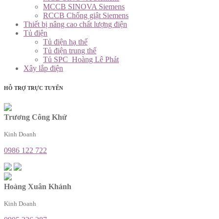
MCCB SINOVA Siemens
RCCB Chống giật Siemens
Thiết bị nâng cao chất lượng điện
Tủ điện
Tủ điện hạ thế
Tủ điện trung thế
Tủ SPC_Hoàng Lê Phát
Xây lắp điện
HỖ TRỢ TRỰC TUYẾN
Trương Công Khứ
Kinh Doanh
0986 122 722
Hoàng Xuân Khánh
Kinh Doanh