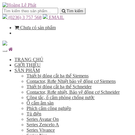
Tìm kiếm
(0236) 3 757 568
EMAIL
Chưa có sản phẩm
TRANG CHỦ
GIỚI THIỆU
SẢN PHẨM
Thiết bị đóng cắt hạ thế Siemens
Contactor, Rơle Nhiệt bảo vệ động cơ Siemens
Thiết bị đóng cắt hạ thế Schneider
Contactor, Rơle nhiệt, Bảo vệ động cơ Schneider
Công tắc, ổ cắm phòng chống nước
Ổ cắm âm sàn
Phích cắm công nghiệp
Tủ điện
Series Avatar On
Series Zencelo A
Series Vivance