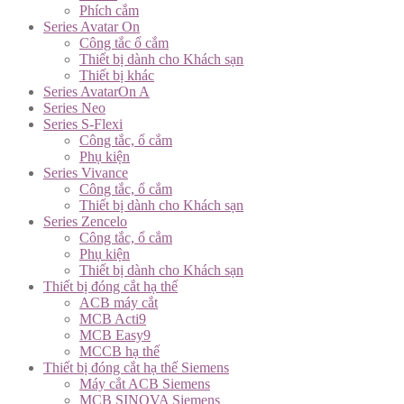
Phích cắm
Series Avatar On
Công tắc ổ cắm
Thiết bị dành cho Khách sạn
Thiết bị khác
Series AvatarOn A
Series Neo
Series S-Flexi
Công tắc, ổ cắm
Phụ kiện
Series Vivance
Công tắc, ổ cắm
Thiết bị dành cho Khách sạn
Series Zencelo
Công tắc, ổ cắm
Phụ kiện
Thiết bị dành cho Khách sạn
Thiết bị đóng cắt hạ thế
ACB máy cắt
MCB Acti9
MCB Easy9
MCCB hạ thế
Thiết bị đóng cắt hạ thế Siemens
Máy cắt ACB Siemens
MCB SINOVA Siemens