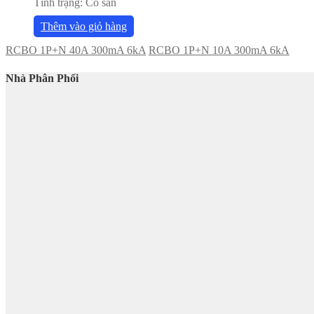
Tình trạng:
Có sẵn
Thêm vào giỏ hàng
RCBO 1P+N 40A 300mA 6kA
RCBO 1P+N 10A 300mA 6kA
Nhà Phân Phối