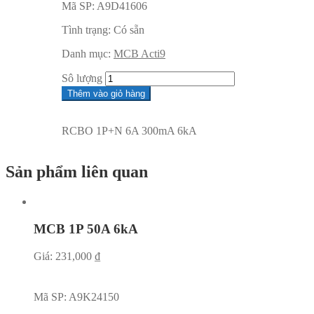
Mã SP:
A9D41606
Tình trạng:
Có sẵn
Danh mục:
MCB Acti9
Sô lượng
Thêm vào giỏ hàng
RCBO 1P+N 6A 300mA 6kA
Sản phẩm liên quan
MCB 1P 50A 6kA
Giá:
231,000
₫
Mã SP:
A9K24150