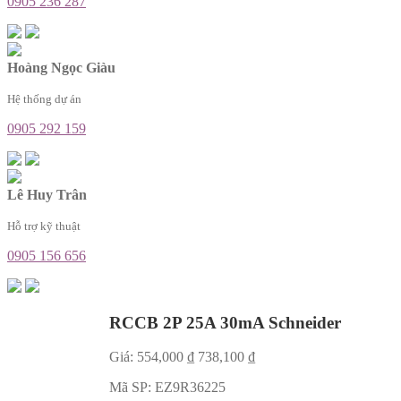
0905 236 287
Hoàng Ngọc Giàu
Hệ thống dự án
0905 292 159
Lê Huy Trân
Hỗ trợ kỹ thuật
0905 156 656
RCCB 2P 25A 30mA Schneider
Giá:
554,000
₫
738,100
₫
Mã SP:
EZ9R36225