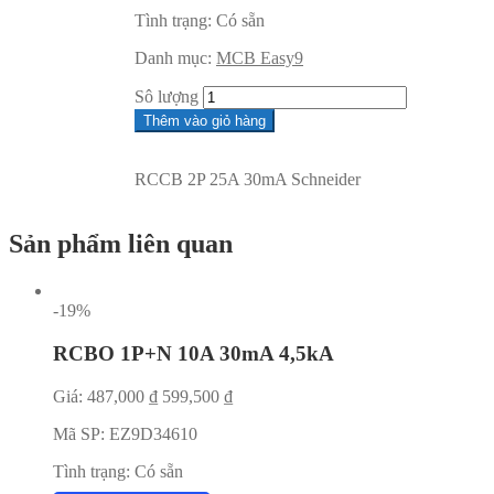
Tình trạng:
Có sẵn
Danh mục:
MCB Easy9
Sô lượng
Thêm vào giỏ hàng
RCCB 2P 25A 30mA Schneider
Sản phẩm liên quan
-19%
RCBO 1P+N 10A 30mA 4,5kA
Giá:
487,000
₫
599,500
₫
Mã SP:
EZ9D34610
Tình trạng:
Có sẵn