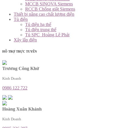
MCCB SINOVA Siemens
RCCB Chống giật Siemens
Thiết bị nâng cao chất lượng điện
Tủ điện
Tủ điện hạ thế
Tủ điện trung thế
Tủ SPC_Hoàng Lê Phát
Xây lắp điện
HỖ TRỢ TRỰC TUYẾN
Trương Công Khứ
Kinh Doanh
0986 122 722
Hoàng Xuân Khánh
Kinh Doanh