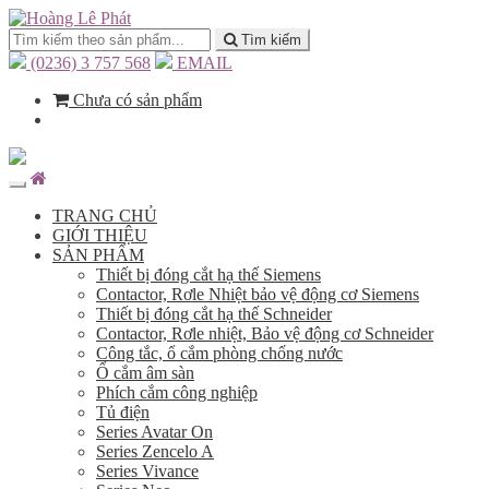
Tìm kiếm
(0236) 3 757 568
EMAIL
Chưa có sản phẩm
TRANG CHỦ
GIỚI THIỆU
SẢN PHẨM
Thiết bị đóng cắt hạ thế Siemens
Contactor, Rơle Nhiệt bảo vệ động cơ Siemens
Thiết bị đóng cắt hạ thế Schneider
Contactor, Rơle nhiệt, Bảo vệ động cơ Schneider
Công tắc, ổ cắm phòng chống nước
Ổ cắm âm sàn
Phích cắm công nghiệp
Tủ điện
Series Avatar On
Series Zencelo A
Series Vivance