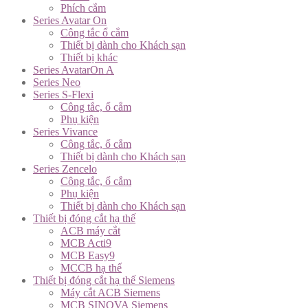
Phích cắm
Series Avatar On
Công tắc ổ cắm
Thiết bị dành cho Khách sạn
Thiết bị khác
Series AvatarOn A
Series Neo
Series S-Flexi
Công tắc, ổ cắm
Phụ kiện
Series Vivance
Công tắc, ổ cắm
Thiết bị dành cho Khách sạn
Series Zencelo
Công tắc, ổ cắm
Phụ kiện
Thiết bị dành cho Khách sạn
Thiết bị đóng cắt hạ thế
ACB máy cắt
MCB Acti9
MCB Easy9
MCCB hạ thế
Thiết bị đóng cắt hạ thế Siemens
Máy cắt ACB Siemens
MCB SINOVA Siemens