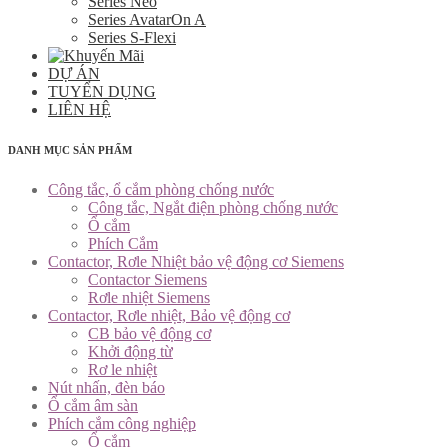
Series Neo
Series AvatarOn A
Series S-Flexi
DỰ ÁN
TUYỂN DỤNG
LIÊN HỆ
DANH MỤC SẢN PHẨM
Công tắc, ổ cắm phòng chống nước
Công tắc, Ngắt điện phòng chống nước
Ổ cắm
Phích Cắm
Contactor, Rơle Nhiệt bảo vệ động cơ Siemens
Contactor Siemens
Rơle nhiệt Siemens
Contactor, Rơle nhiệt, Bảo vệ động cơ
CB bảo vệ động cơ
Khởi động từ
Rơ le nhiệt
Nút nhấn, đèn báo
Ổ cắm âm sàn
Phích cắm công nghiệp
Ổ cắm