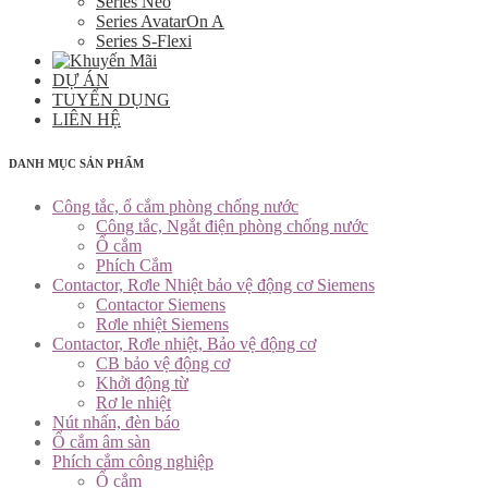
Series Neo
Series AvatarOn A
Series S-Flexi
DỰ ÁN
TUYỂN DỤNG
LIÊN HỆ
DANH MỤC SẢN PHẨM
Công tắc, ổ cắm phòng chống nước
Công tắc, Ngắt điện phòng chống nước
Ổ cắm
Phích Cắm
Contactor, Rơle Nhiệt bảo vệ động cơ Siemens
Contactor Siemens
Rơle nhiệt Siemens
Contactor, Rơle nhiệt, Bảo vệ động cơ
CB bảo vệ động cơ
Khởi động từ
Rơ le nhiệt
Nút nhấn, đèn báo
Ổ cắm âm sàn
Phích cắm công nghiệp
Ổ cắm