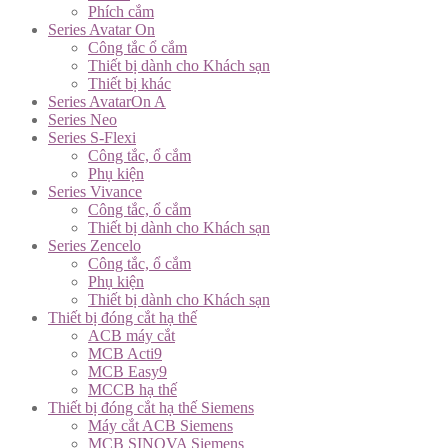
Phích cắm
Series Avatar On
Công tắc ổ cắm
Thiết bị dành cho Khách sạn
Thiết bị khác
Series AvatarOn A
Series Neo
Series S-Flexi
Công tắc, ổ cắm
Phụ kiện
Series Vivance
Công tắc, ổ cắm
Thiết bị dành cho Khách sạn
Series Zencelo
Công tắc, ổ cắm
Phụ kiện
Thiết bị dành cho Khách sạn
Thiết bị đóng cắt hạ thế
ACB máy cắt
MCB Acti9
MCB Easy9
MCCB hạ thế
Thiết bị đóng cắt hạ thế Siemens
Máy cắt ACB Siemens
MCB SINOVA Siemens