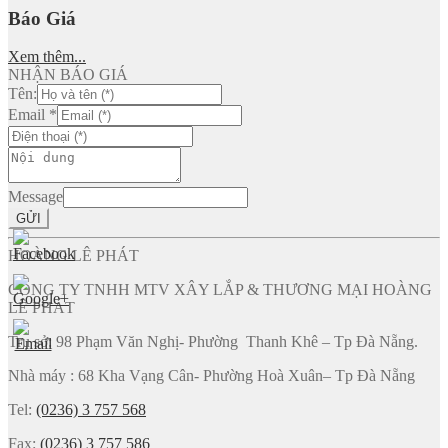
Báo Giá
Xem thêm...
NHẬN BÁO GIÁ
Tên:
Email
*
Message
GỬI
HOÀNG LÊ PHÁT
CÔNG TY TNHH MTV XÂY LẮP & THƯƠNG MẠI HOÀNG
LÊ PHÁT
Trụ sở: 98 Phạm Văn Nghị- Phường Thanh Khê – Tp Đà Nẵng.
Nhà máy : 68 Kha Vạng Cân- Phường Hoà Xuân– Tp Đà Nẵng
Tel:
(0236) 3 757 568
Fax:
(0236) 3 757 586