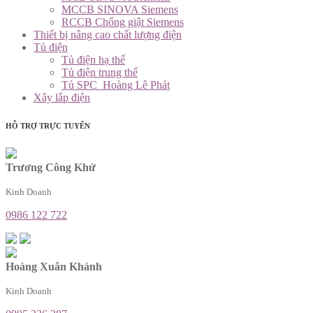
MCCB SINOVA Siemens
RCCB Chống giật Siemens
Thiết bị nâng cao chất lượng điện
Tủ điện
Tủ điện hạ thế
Tủ điện trung thế
Tủ SPC_Hoàng Lê Phát
Xây lắp điện
HỖ TRỢ TRỰC TUYẾN
Trương Công Khứ
Kinh Doanh
0986 122 722
Hoàng Xuân Khánh
Kinh Doanh