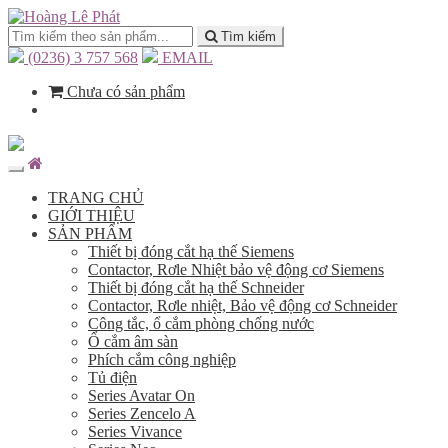
Tìm kiếm
(0236) 3 757 568
EMAIL
Chưa có sản phẩm
TRANG CHỦ
GIỚI THIỆU
SẢN PHẨM
Thiết bị đóng cắt hạ thế Siemens
Contactor, Rơle Nhiệt bảo vệ động cơ Siemens
Thiết bị đóng cắt hạ thế Schneider
Contactor, Rơle nhiệt, Bảo vệ động cơ Schneider
Công tắc, ổ cắm phòng chống nước
Ổ cắm âm sàn
Phích cắm công nghiệp
Tủ điện
Series Avatar On
Series Zencelo A
Series Vivance