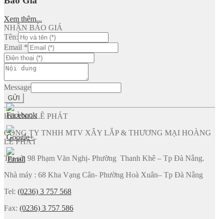
Báo Giá
Xem thêm...
NHẬN BÁO GIÁ
Tên:
Email
*
Message
GỬI
HOÀNG LÊ PHÁT
CÔNG TY TNHH MTV XÂY LẮP & THƯƠNG MẠI HOÀNG
LÊ PHÁT
Trụ sở: 98 Phạm Văn Nghị- Phường Thanh Khê – Tp Đà Nẵng.
Nhà máy : 68 Kha Vạng Cân- Phường Hoà Xuân– Tp Đà Nẵng
Tel:
(0236) 3 757 568
Fax:
(0236) 3 757 586