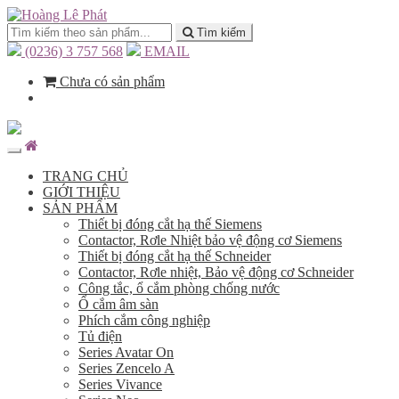
Tìm kiếm
(0236) 3 757 568
EMAIL
Chưa có sản phẩm
TRANG CHỦ
GIỚI THIỆU
SẢN PHẨM
Thiết bị đóng cắt hạ thế Siemens
Contactor, Rơle Nhiệt bảo vệ động cơ Siemens
Thiết bị đóng cắt hạ thế Schneider
Contactor, Rơle nhiệt, Bảo vệ động cơ Schneider
Công tắc, ổ cắm phòng chống nước
Ổ cắm âm sàn
Phích cắm công nghiệp
Tủ điện
Series Avatar On
Series Zencelo A
Series Vivance