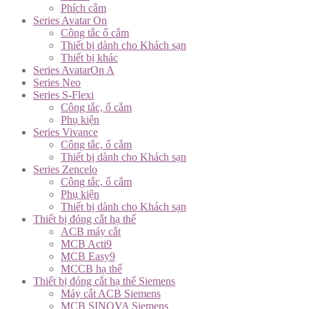
Phích cắm
Series Avatar On
Công tắc ổ cắm
Thiết bị dành cho Khách sạn
Thiết bị khác
Series AvatarOn A
Series Neo
Series S-Flexi
Công tắc, ổ cắm
Phụ kiện
Series Vivance
Công tắc, ổ cắm
Thiết bị dành cho Khách sạn
Series Zencelo
Công tắc, ổ cắm
Phụ kiện
Thiết bị dành cho Khách sạn
Thiết bị đóng cắt hạ thế
ACB máy cắt
MCB Acti9
MCB Easy9
MCCB hạ thế
Thiết bị đóng cắt hạ thế Siemens
Máy cắt ACB Siemens
MCB SINOVA Siemens