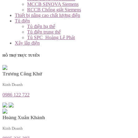
MCCB SINOVA Siemens
RCCB Chống giật Siemens
Thiết bị nâng cao chất lượng điện
Tủ điện
Tủ điện hạ thế
Tủ điện trung thế
Tủ SPC_Hoàng Lê Phát
Xây lắp điện
HỖ TRỢ TRỰC TUYẾN
Trương Công Khứ
Kinh Doanh
0986 122 722
Hoàng Xuân Khánh
Kinh Doanh