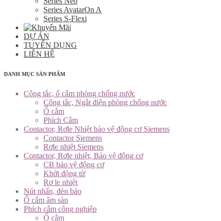
Series Neo
Series AvatarOn A
Series S-Flexi
DỰ ÁN
TUYỂN DỤNG
LIÊN HỆ
DANH MỤC SẢN PHẨM
Công tắc, ổ cắm phòng chống nước
Công tắc, Ngắt điện phòng chống nước
Ổ cắm
Phích Cắm
Contactor, Rơle Nhiệt bảo vệ động cơ Siemens
Contactor Siemens
Rơle nhiệt Siemens
Contactor, Rơle nhiệt, Bảo vệ động cơ
CB bảo vệ động cơ
Khởi động từ
Rơ le nhiệt
Nút nhấn, đèn báo
Ổ cắm âm sàn
Phích cắm công nghiệp
Ổ cắm