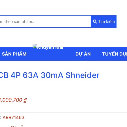
Tìm kiếm
SẢN PHẨM
DỰ ÁN
TUYỂN DU
B 4P 63A 30mA Shneider
4,000,700
₫
P:
A9R71463