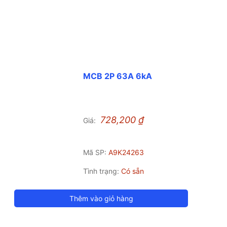
MCB 2P 63A 6kA
728,200
₫
Giá:
Mã SP:
A9K24263
Tình trạng:
Có sẵn
Thêm vào giỏ hàng