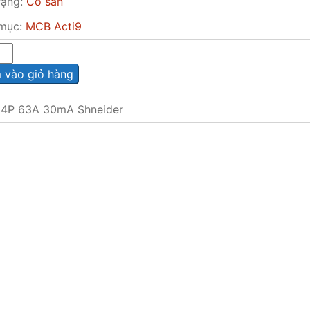
rạng:
Có sẵn
mục:
MCB Acti9
vào giỏ hàng
4P 63A 30mA Shneider