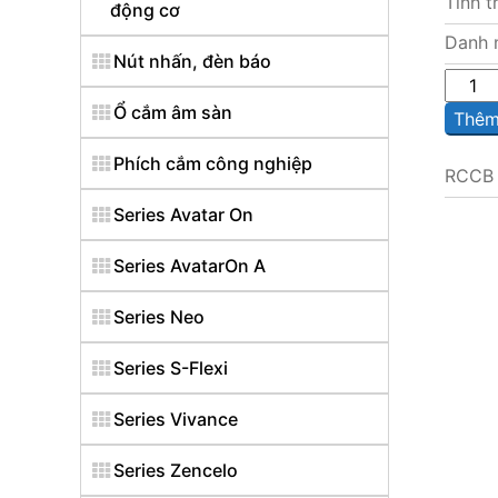
Tình t
động cơ
Danh 
Nút nhấn, đèn báo
Sô
lượng
Ổ cắm âm sàn
Thêm 
Phích cắm công nghiệp
RCCB 
Series Avatar On
Series AvatarOn A
Series Neo
Series S-Flexi
Series Vivance
Series Zencelo