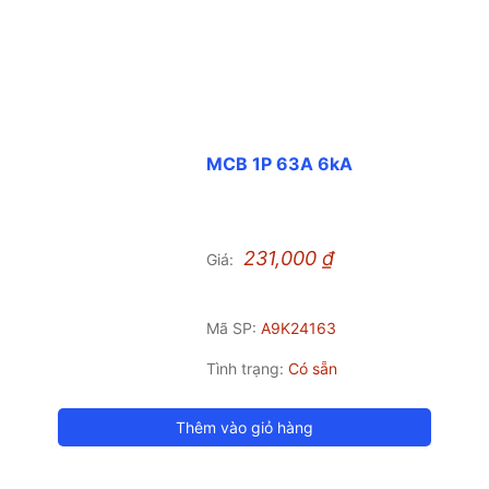
MCB 1P 63A 6kA
231,000
₫
Giá:
Mã SP:
A9K24163
Tình trạng:
Có sẵn
Thêm vào giỏ hàng