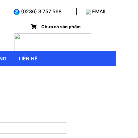
(0236) 3 757 568
EMAIL
Chưa có sản phẩm
̣NG
LIÊN HỆ