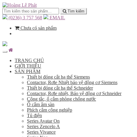
Tìm kiếm
(0236) 3 757 568
EMAIL
Chưa có sản phẩm
TRANG CHỦ
GIỚI THIỆU
SẢN PHẨM
Thiết bị đóng cắt hạ thế Siemens
Contactor, Rơle Nhiệt bảo vệ động cơ Siemens
Thiết bị đóng cắt hạ thế Schneider
Contactor, Rơle nhiệt, Bảo vệ động cơ Schneider
Công tắc, ổ cắm phòng chống nước
Ổ cắm âm sàn
Phích cắm công nghiệp
Tủ điện
Series Avatar On
Series Zencelo A
Series Vivance