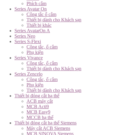
Phích cắm
Series Avatar On
Công tắc ổ cắm
Thiết bị dành cho Khách sạn
Thiết bị khác
Series AvatarOn A
Series Neo
Series S-Flexi
Công tắc, ổ cắm
Phụ kiện
Series Vivance
Công tắc, ổ cắm
Thiết bị dành cho Khách sạn
Series Zencelo
Công tắc, ổ cắm
Phụ kiện
Thiết bị dành cho Khách sạn
Thiết bị đóng cắt hạ thế
ACB máy cắt
MCB Acti9
MCB Easy9
MCCB hạ thế
Thiết bị đóng cắt hạ thế Siemens
Máy cắt ACB Siemens
MCB SINOVA Siemens