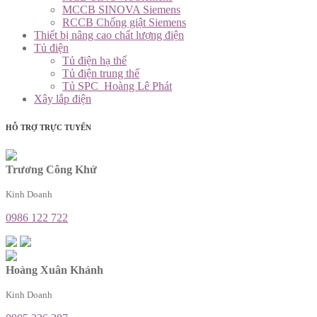
MCCB SINOVA Siemens
RCCB Chống giật Siemens
Thiết bị nâng cao chất lượng điện
Tủ điện
Tủ điện hạ thế
Tủ điện trung thế
Tủ SPC_Hoàng Lê Phát
Xây lắp điện
HỖ TRỢ TRỰC TUYẾN
Trương Công Khứ
Kinh Doanh
0986 122 722
Hoàng Xuân Khánh
Kinh Doanh