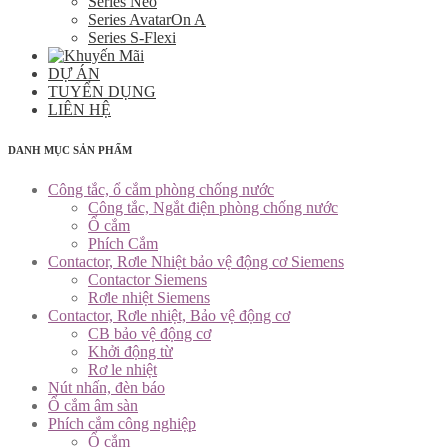
Series Neo
Series AvatarOn A
Series S-Flexi
DỰ ÁN
TUYỂN DỤNG
LIÊN HỆ
DANH MỤC SẢN PHẨM
Công tắc, ổ cắm phòng chống nước
Công tắc, Ngắt điện phòng chống nước
Ổ cắm
Phích Cắm
Contactor, Rơle Nhiệt bảo vệ động cơ Siemens
Contactor Siemens
Rơle nhiệt Siemens
Contactor, Rơle nhiệt, Bảo vệ động cơ
CB bảo vệ động cơ
Khởi động từ
Rơ le nhiệt
Nút nhấn, đèn báo
Ổ cắm âm sàn
Phích cắm công nghiệp
Ổ cắm