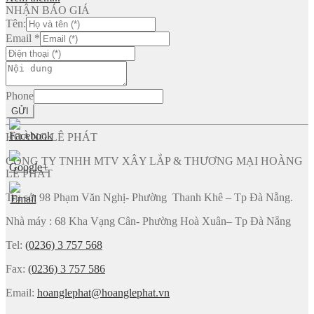
NHẬN BÁO GIÁ
Tên:
Email
*
Phone
GỬI
HOÀNG LÊ PHÁT
CÔNG TY TNHH MTV XÂY LẮP & THƯƠNG MẠI HOÀNG
LÊ PHÁT
Trụ sở: 98 Phạm Văn Nghị- Phường Thanh Khê – Tp Đà Nẵng.
Nhà máy : 68 Kha Vạng Cân- Phường Hoà Xuân– Tp Đà Nẵng
Tel:
(0236) 3 757 568
Fax:
(0236) 3 757 586
Email:
hoanglephat@hoanglephat.vn