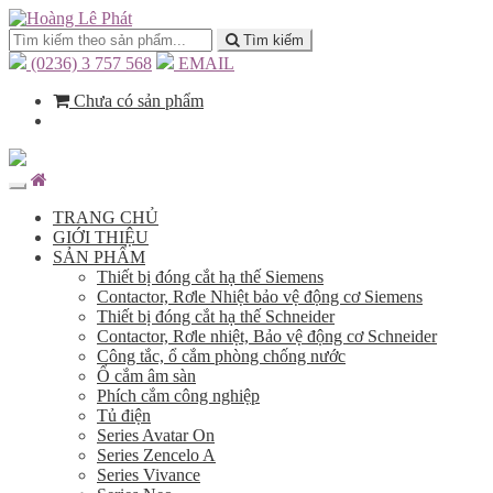
Tìm kiếm
(0236) 3 757 568
EMAIL
Chưa có sản phẩm
TRANG CHỦ
GIỚI THIỆU
SẢN PHẨM
Thiết bị đóng cắt hạ thế Siemens
Contactor, Rơle Nhiệt bảo vệ động cơ Siemens
Thiết bị đóng cắt hạ thế Schneider
Contactor, Rơle nhiệt, Bảo vệ động cơ Schneider
Công tắc, ổ cắm phòng chống nước
Ổ cắm âm sàn
Phích cắm công nghiệp
Tủ điện
Series Avatar On
Series Zencelo A
Series Vivance