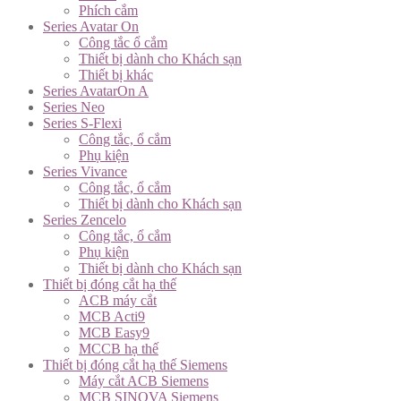
Phích cắm
Series Avatar On
Công tắc ổ cắm
Thiết bị dành cho Khách sạn
Thiết bị khác
Series AvatarOn A
Series Neo
Series S-Flexi
Công tắc, ổ cắm
Phụ kiện
Series Vivance
Công tắc, ổ cắm
Thiết bị dành cho Khách sạn
Series Zencelo
Công tắc, ổ cắm
Phụ kiện
Thiết bị dành cho Khách sạn
Thiết bị đóng cắt hạ thế
ACB máy cắt
MCB Acti9
MCB Easy9
MCCB hạ thế
Thiết bị đóng cắt hạ thế Siemens
Máy cắt ACB Siemens
MCB SINOVA Siemens