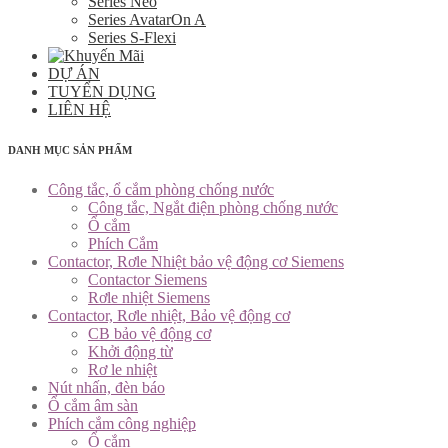
Series Neo
Series AvatarOn A
Series S-Flexi
DỰ ÁN
TUYỂN DỤNG
LIÊN HỆ
DANH MỤC SẢN PHẨM
Công tắc, ổ cắm phòng chống nước
Công tắc, Ngắt điện phòng chống nước
Ổ cắm
Phích Cắm
Contactor, Rơle Nhiệt bảo vệ động cơ Siemens
Contactor Siemens
Rơle nhiệt Siemens
Contactor, Rơle nhiệt, Bảo vệ động cơ
CB bảo vệ động cơ
Khởi động từ
Rơ le nhiệt
Nút nhấn, đèn báo
Ổ cắm âm sàn
Phích cắm công nghiệp
Ổ cắm