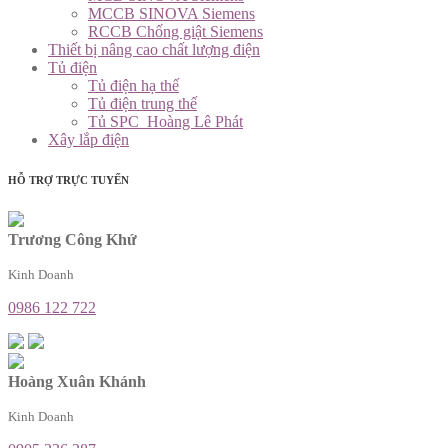
MCCB SINOVA Siemens
RCCB Chống giật Siemens
Thiết bị nâng cao chất lượng điện
Tủ điện
Tủ điện hạ thế
Tủ điện trung thế
Tủ SPC_Hoàng Lê Phát
Xây lắp điện
HỖ TRỢ TRỰC TUYẾN
Trương Công Khứ
Kinh Doanh
0986 122 722
Hoàng Xuân Khánh
Kinh Doanh