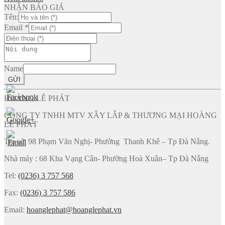
NHẬN BÁO GIÁ
Tên:
Email
*
Name
GỬI
HOÀNG LÊ PHÁT
CÔNG TY TNHH MTV XÂY LẮP & THƯƠNG MẠI HOÀNG
LÊ PHÁT
Trụ sở: 98 Phạm Văn Nghị- Phường Thanh Khê – Tp Đà Nẵng.
Nhà máy : 68 Kha Vạng Cân- Phường Hoà Xuân– Tp Đà Nẵng
Tel:
(0236) 3 757 568
Fax:
(0236) 3 757 586
Email:
hoanglephat@hoanglephat.vn