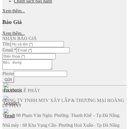
Chính sách bảo hành
Xem thêm...
Báo Giá
Xem thêm...
NHẬN BÁO GIÁ
Tên:
Email
*
Phone
GỬI
HOÀNG LÊ PHÁT
CÔNG TY TNHH MTV XÂY LẮP & THƯƠNG MẠI HOÀNG
LÊ PHÁT
Trụ sở: 98 Phạm Văn Nghị- Phường Thanh Khê – Tp Đà Nẵng.
Nhà máy : 68 Kha Vạng Cân- Phường Hoà Xuân– Tp Đà Nẵng