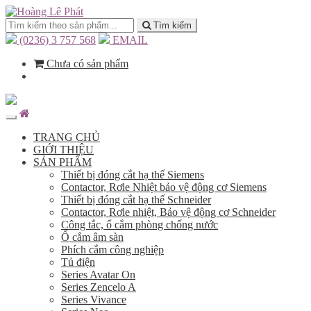
Tìm kiếm
(0236) 3 757 568
EMAIL
Chưa có sản phẩm
TRANG CHỦ
GIỚI THIỆU
SẢN PHẨM
Thiết bị đóng cắt hạ thế Siemens
Contactor, Rơle Nhiệt bảo vệ động cơ Siemens
Thiết bị đóng cắt hạ thế Schneider
Contactor, Rơle nhiệt, Bảo vệ động cơ Schneider
Công tắc, ổ cắm phòng chống nước
Ổ cắm âm sàn
Phích cắm công nghiệp
Tủ điện
Series Avatar On
Series Zencelo A
Series Vivance