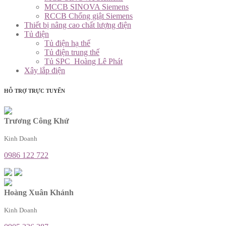
MCCB SINOVA Siemens
RCCB Chống giật Siemens
Thiết bị nâng cao chất lượng điện
Tủ điện
Tủ điện hạ thế
Tủ điện trung thế
Tủ SPC_Hoàng Lê Phát
Xây lắp điện
HỖ TRỢ TRỰC TUYẾN
Trương Công Khứ
Kinh Doanh
0986 122 722
Hoàng Xuân Khánh
Kinh Doanh