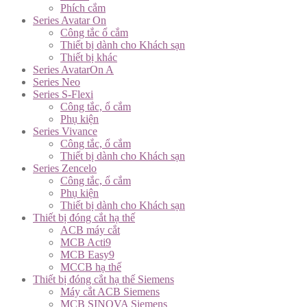
Phích cắm
Series Avatar On
Công tắc ổ cắm
Thiết bị dành cho Khách sạn
Thiết bị khác
Series AvatarOn A
Series Neo
Series S-Flexi
Công tắc, ổ cắm
Phụ kiện
Series Vivance
Công tắc, ổ cắm
Thiết bị dành cho Khách sạn
Series Zencelo
Công tắc, ổ cắm
Phụ kiện
Thiết bị dành cho Khách sạn
Thiết bị đóng cắt hạ thế
ACB máy cắt
MCB Acti9
MCB Easy9
MCCB hạ thế
Thiết bị đóng cắt hạ thế Siemens
Máy cắt ACB Siemens
MCB SINOVA Siemens