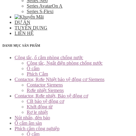
Series Neo
Series AvatarOn A
Series S-Flexi
DỰ ÁN
TUYỂN DỤNG
LIÊN HỆ
DANH MỤC SẢN PHẨM
Công tắc, ổ cắm phòng chống nước
Công tắc, Ngắt điện phòng chống nước
Ổ cắm
Phích Cắm
Contactor, Rơle Nhiệt bảo vệ động cơ Siemens
Contactor Siemens
Rơle nhiệt Siemens
Contactor, Rơle nhiệt, Bảo vệ động cơ
CB bảo vệ động cơ
Khởi động từ
Rơ le nhiệt
Nút nhấn, đèn báo
Ổ cắm âm sàn
Phích cắm công nghiệp
Ổ cắm