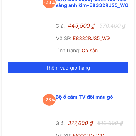
-23%
vàng ánh kim-E8332RJS5_WG
445,500
₫
576,400
₫
Giá:
Mã SP:
E8332RJS5_WG
Tình trạng:
Có sẵn
Thêm vào giỏ hàng
Bộ ổ cắm TV đôi màu gỗ
-26%
377,600
₫
512,600
₫
Giá:
Mã SP:
E8332TV_WD