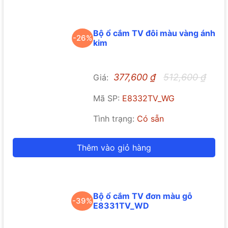
Bộ ổ cắm TV đôi màu vàng ánh
-26%
kim
377,600
₫
512,600
₫
Giá:
Mã SP:
E8332TV_WG
Tình trạng:
Có sẵn
Thêm vào giỏ hàng
Bộ ổ cắm TV đơn màu gỗ
-39%
E8331TV_WD