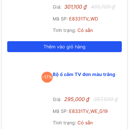
301,100
₫
491,700
₫
Giá:
Mã SP:
E8331TV_WD
Tình trạng:
Có sẵn
Thêm vào giỏ hàng
Bộ ổ cắm TV đơn màu trắng
-17%
295,000
₫
357,500
₫
Giá:
Mã SP:
E8331TV_WE_G19
Tình trạng:
Có sẵn