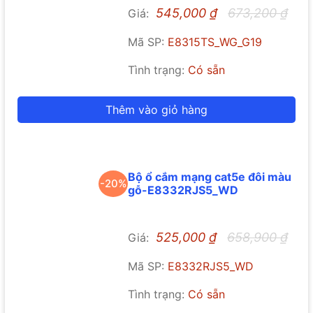
545,000
₫
673,200
₫
Giá:
Mã SP:
E8315TS_WG_G19
Tình trạng:
Có sẵn
Thêm vào giỏ hàng
Bộ ổ cắm mạng cat5e đôi màu
-20%
gỗ-E8332RJS5_WD
525,000
₫
658,900
₫
Giá:
Mã SP:
E8332RJS5_WD
Tình trạng:
Có sẵn