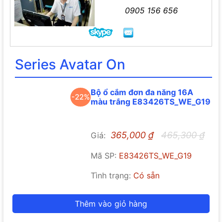
0905 156 656
Series Avatar On
Bộ ổ cắm đơn đa năng 16A
-22%
màu trắng E83426TS_WE_G19
365,000
₫
465,300
₫
Giá:
Mã SP:
E83426TS_WE_G19
Tình trạng:
Có sẵn
Thêm vào giỏ hàng