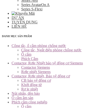
Series Neo
Series AvatarOn A
Series S-Flexi
DỰ ÁN
TUYỂN DỤNG
LIÊN HỆ
DANH MỤC SẢN PHẨM
Công tắc, ổ cắm phòng chống nước
Công tắc, Ngắt điện phòng chống nước
Ổ cắm
Phích Cắm
Contactor, Rơle Nhiệt bảo vệ động cơ Siemens
Contactor Siemens
Rơle nhiệt Siemens
Contactor, Rơle nhiệt, Bảo vệ động cơ
CB bảo vệ động cơ
Khởi động từ
Rơ le nhiệt
Nút nhấn, đèn báo
Ổ cắm âm sàn
Phích cắm công nghiệp
Ổ cắm