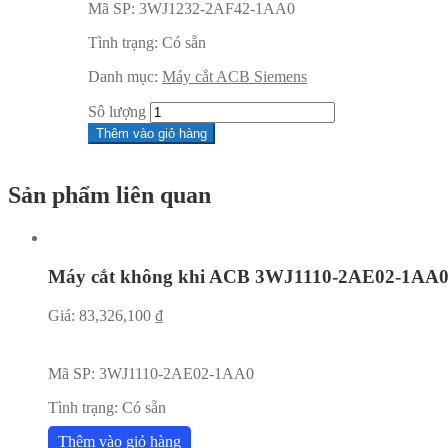
Mã SP:
3WJ1232-2AF42-1AA0
Tình trạng:
Có sẵn
Danh mục:
Máy cắt ACB Siemens
Sô lượng
Thêm vào giỏ hàng
Sản phẩm liên quan
Máy cắt không khi ACB 3WJ1110-2AE02-1AA
Giá:
83,326,100
₫
Mã SP:
3WJ1110-2AE02-1AA0
Tình trạng:
Có sẵn
Thêm vào giỏ hàng