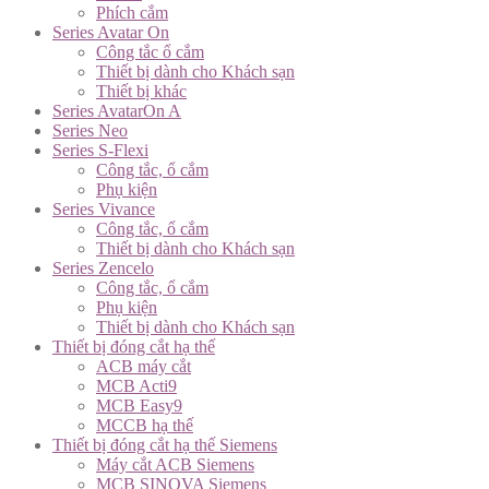
Phích cắm
Series Avatar On
Công tắc ổ cắm
Thiết bị dành cho Khách sạn
Thiết bị khác
Series AvatarOn A
Series Neo
Series S-Flexi
Công tắc, ổ cắm
Phụ kiện
Series Vivance
Công tắc, ổ cắm
Thiết bị dành cho Khách sạn
Series Zencelo
Công tắc, ổ cắm
Phụ kiện
Thiết bị dành cho Khách sạn
Thiết bị đóng cắt hạ thế
ACB máy cắt
MCB Acti9
MCB Easy9
MCCB hạ thế
Thiết bị đóng cắt hạ thế Siemens
Máy cắt ACB Siemens
MCB SINOVA Siemens