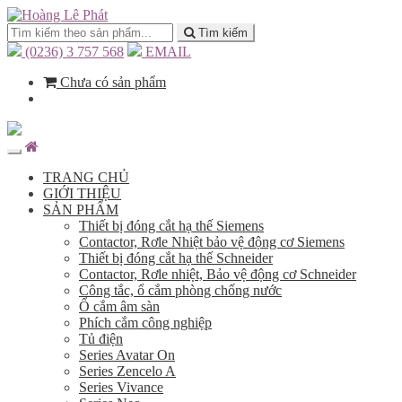
Tìm kiếm
(0236) 3 757 568
EMAIL
Chưa có sản phẩm
TRANG CHỦ
GIỚI THIỆU
SẢN PHẨM
Thiết bị đóng cắt hạ thế Siemens
Contactor, Rơle Nhiệt bảo vệ động cơ Siemens
Thiết bị đóng cắt hạ thế Schneider
Contactor, Rơle nhiệt, Bảo vệ động cơ Schneider
Công tắc, ổ cắm phòng chống nước
Ổ cắm âm sàn
Phích cắm công nghiệp
Tủ điện
Series Avatar On
Series Zencelo A
Series Vivance