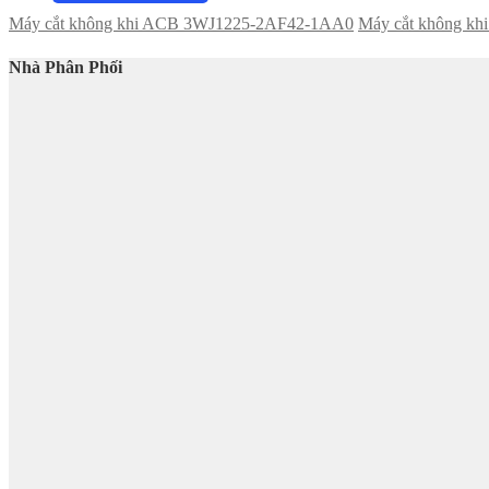
Máy cắt không khi ACB 3WJ1225-2AF42-1AA0
Máy cắt không k
Nhà Phân Phối