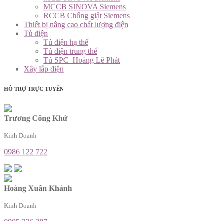
MCCB SINOVA Siemens
RCCB Chống giật Siemens
Thiết bị nâng cao chất lượng điện
Tủ điện
Tủ điện hạ thế
Tủ điện trung thế
Tủ SPC_Hoàng Lê Phát
Xây lắp điện
HỖ TRỢ TRỰC TUYẾN
Trương Công Khứ
Kinh Doanh
0986 122 722
Hoàng Xuân Khánh
Kinh Doanh