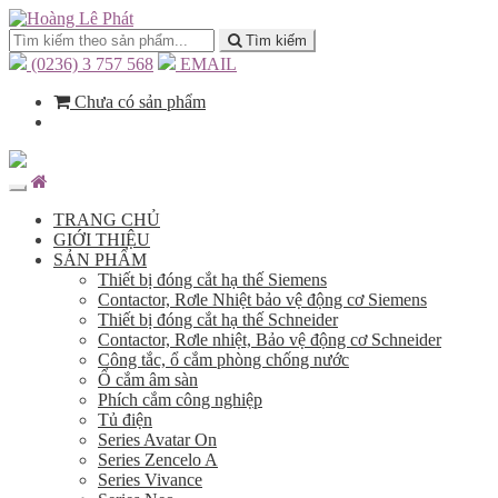
Tìm kiếm
(0236) 3 757 568
EMAIL
Chưa có sản phẩm
TRANG CHỦ
GIỚI THIỆU
SẢN PHẨM
Thiết bị đóng cắt hạ thế Siemens
Contactor, Rơle Nhiệt bảo vệ động cơ Siemens
Thiết bị đóng cắt hạ thế Schneider
Contactor, Rơle nhiệt, Bảo vệ động cơ Schneider
Công tắc, ổ cắm phòng chống nước
Ổ cắm âm sàn
Phích cắm công nghiệp
Tủ điện
Series Avatar On
Series Zencelo A
Series Vivance