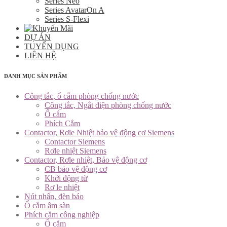
Series Neo
Series AvatarOn A
Series S-Flexi
DỰ ÁN
TUYỂN DỤNG
LIÊN HỆ
DANH MỤC SẢN PHẨM
Công tắc, ổ cắm phòng chống nước
Công tắc, Ngắt điện phòng chống nước
Ổ cắm
Phích Cắm
Contactor, Rơle Nhiệt bảo vệ động cơ Siemens
Contactor Siemens
Rơle nhiệt Siemens
Contactor, Rơle nhiệt, Bảo vệ động cơ
CB bảo vệ động cơ
Khởi động từ
Rơ le nhiệt
Nút nhấn, đèn báo
Ổ cắm âm sàn
Phích cắm công nghiệp
Ổ cắm