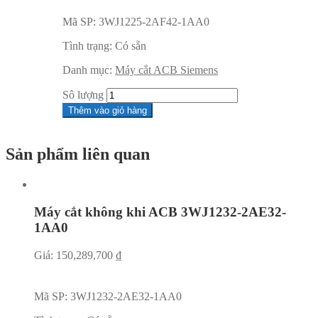
Mã SP:
3WJ1225-2AF42-1AA0
Tình trạng:
Có sẵn
Danh mục:
Máy cắt ACB Siemens
Sô lượng
Thêm vào giỏ hàng
Sản phẩm liên quan
Máy cắt không khi ACB 3WJ1232-2AE32-
1AA0
Giá:
150,289,700
₫
Mã SP:
3WJ1232-2AE32-1AA0