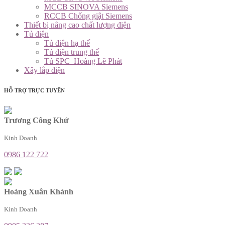
MCCB SINOVA Siemens
RCCB Chống giật Siemens
Thiết bị nâng cao chất lượng điện
Tủ điện
Tủ điện hạ thế
Tủ điện trung thế
Tủ SPC_Hoàng Lê Phát
Xây lắp điện
HỖ TRỢ TRỰC TUYẾN
Trương Công Khứ
Kinh Doanh
0986 122 722
Hoàng Xuân Khánh
Kinh Doanh