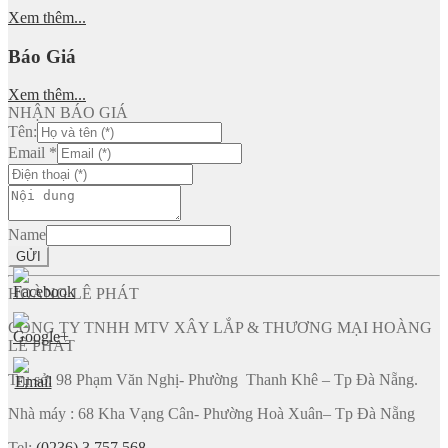
Xem thêm...
Báo Giá
Xem thêm...
NHẬN BÁO GIÁ
Tên:
Email
*
Name
GỬI
HOÀNG LÊ PHÁT
CÔNG TY TNHH MTV XÂY LẮP & THƯƠNG MẠI HOÀNG
LÊ PHÁT
Trụ sở: 98 Phạm Văn Nghị- Phường Thanh Khê – Tp Đà Nẵng.
Nhà máy : 68 Kha Vạng Cân- Phường Hoà Xuân– Tp Đà Nẵng
Tel:
(0236) 3 757 568