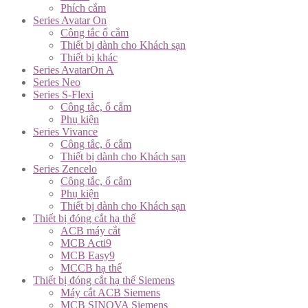
Phích cắm
Series Avatar On
Công tắc ổ cắm
Thiết bị dành cho Khách sạn
Thiết bị khác
Series AvatarOn A
Series Neo
Series S-Flexi
Công tắc, ổ cắm
Phụ kiện
Series Vivance
Công tắc, ổ cắm
Thiết bị dành cho Khách sạn
Series Zencelo
Công tắc, ổ cắm
Phụ kiện
Thiết bị dành cho Khách sạn
Thiết bị đóng cắt hạ thế
ACB máy cắt
MCB Acti9
MCB Easy9
MCCB hạ thế
Thiết bị đóng cắt hạ thế Siemens
Máy cắt ACB Siemens
MCB SINOVA Siemens