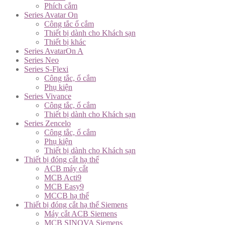
Phích cắm
Series Avatar On
Công tắc ổ cắm
Thiết bị dành cho Khách sạn
Thiết bị khác
Series AvatarOn A
Series Neo
Series S-Flexi
Công tắc, ổ cắm
Phụ kiện
Series Vivance
Công tắc, ổ cắm
Thiết bị dành cho Khách sạn
Series Zencelo
Công tắc, ổ cắm
Phụ kiện
Thiết bị dành cho Khách sạn
Thiết bị đóng cắt hạ thế
ACB máy cắt
MCB Acti9
MCB Easy9
MCCB hạ thế
Thiết bị đóng cắt hạ thế Siemens
Máy cắt ACB Siemens
MCB SINOVA Siemens