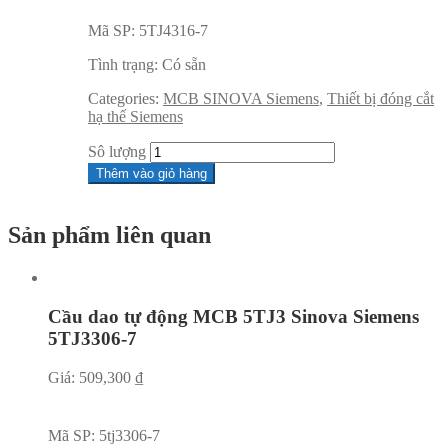
Mã SP:
5TJ4316-7
Tình trạng:
Có sẵn
Categories:
MCB SINOVA Siemens
,
Thiết bị đóng cắt
hạ thế Siemens
Sô lượng
Thêm vào giỏ hàng
Sản phẩm liên quan
Cầu dao tự động MCB 5TJ3 Sinova Siemens
5TJ3306-7
Giá:
509,300
₫
Mã SP:
5tj3306-7