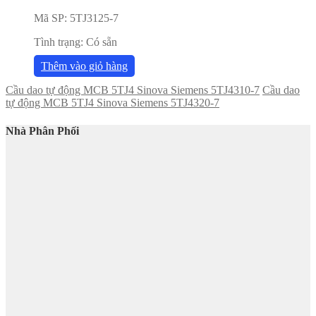
Mã SP:
5TJ3125-7
Tình trạng:
Có sẵn
Thêm vào giỏ hàng
Cầu dao tự động MCB 5TJ4 Sinova Siemens 5TJ4310-7
Cầu dao
tự động MCB 5TJ4 Sinova Siemens 5TJ4320-7
Nhà Phân Phối