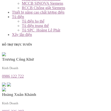
MCCB SINOVA Siemens
RCCB Chống giật Siemens
Thiết bị nâng cao chất lượng điện
Tủ điện
Tủ điện hạ thế
Tủ điện trung thế
Tủ SPC_Hoàng Lê Phát
Xây lắp điện
HỖ TRỢ TRỰC TUYẾN
Trương Công Khứ
Kinh Doanh
0986 122 722
Hoàng Xuân Khánh
Kinh Doanh