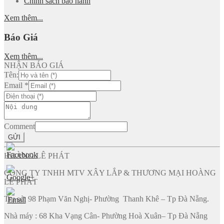
Chính sách bảo hành
Xem thêm...
Báo Giá
Xem thêm...
NHẬN BÁO GIÁ
Tên:
Email
*
Comment
GỬI
HOÀNG LÊ PHÁT
CÔNG TY TNHH MTV XÂY LẮP & THƯƠNG MẠI HOÀNG
LÊ PHÁT
Trụ sở: 98 Phạm Văn Nghị- Phường Thanh Khê – Tp Đà Nẵng.
Nhà máy : 68 Kha Vạng Cân- Phường Hoà Xuân– Tp Đà Nẵng