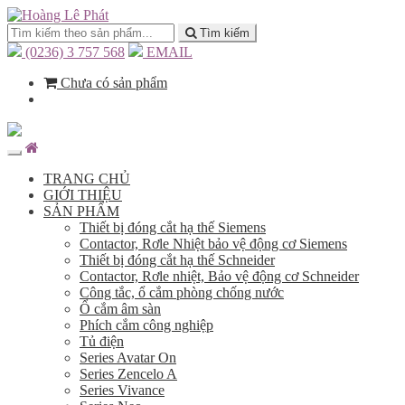
Tìm kiếm
(0236) 3 757 568
EMAIL
Chưa có sản phẩm
TRANG CHỦ
GIỚI THIỆU
SẢN PHẨM
Thiết bị đóng cắt hạ thế Siemens
Contactor, Rơle Nhiệt bảo vệ động cơ Siemens
Thiết bị đóng cắt hạ thế Schneider
Contactor, Rơle nhiệt, Bảo vệ động cơ Schneider
Công tắc, ổ cắm phòng chống nước
Ổ cắm âm sàn
Phích cắm công nghiệp
Tủ điện
Series Avatar On
Series Zencelo A
Series Vivance