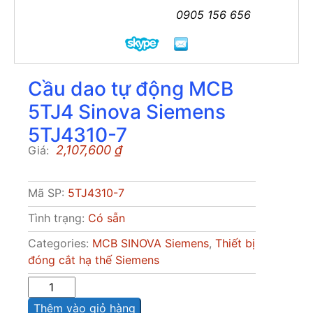
0905 156 656
Cầu dao tự động MCB
5TJ4 Sinova Siemens
5TJ4310-7
2,107,600
₫
Giá:
Mã SP:
5TJ4310-7
Tình trạng:
Có sẵn
Categories:
MCB SINOVA Siemens
,
Thiết bị
đóng cắt hạ thế Siemens
Sô
lượng
Thêm vào giỏ hàng