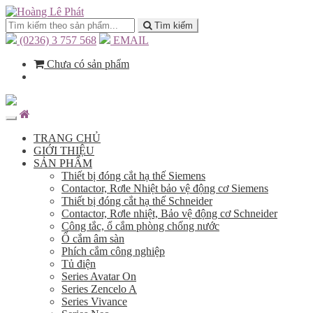
Tìm kiếm
(0236) 3 757 568
EMAIL
Chưa có sản phẩm
TRANG CHỦ
GIỚI THIỆU
SẢN PHẨM
Thiết bị đóng cắt hạ thế Siemens
Contactor, Rơle Nhiệt bảo vệ động cơ Siemens
Thiết bị đóng cắt hạ thế Schneider
Contactor, Rơle nhiệt, Bảo vệ động cơ Schneider
Công tắc, ổ cắm phòng chống nước
Ổ cắm âm sàn
Phích cắm công nghiệp
Tủ điện
Series Avatar On
Series Zencelo A
Series Vivance