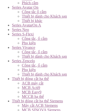
Phích cắm
Series Avatar On
Công tắc ổ cắm
Thiết bị dành cho Khách sạn
Thiết bị khác
Series AvatarOn A
Series Neo
Series S-Flexi
Công tắc, ổ cắm
Phụ kiện
Series Vivance
Công tắc, ổ cắm
Thiết bị dành cho Khách sạn
Series Zencelo
Công tắc, ổ cắm
Phụ kiện
Thiết bị dành cho Khách sạn
Thiết bị đóng cắt hạ thế
ACB máy cắt
MCB Acti9
MCB Easy9
MCCB hạ thế
Thiết bị đóng cắt hạ thế Siemens
Máy cắt ACB Siemens
MCB SINOVA Siemens