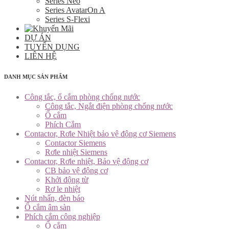
Series Neo
Series AvatarOn A
Series S-Flexi
DỰ ÁN
TUYỂN DỤNG
LIÊN HỆ
DANH MỤC SẢN PHẨM
Công tắc, ổ cắm phòng chống nước
Công tắc, Ngắt điện phòng chống nước
Ổ cắm
Phích Cắm
Contactor, Rơle Nhiệt bảo vệ động cơ Siemens
Contactor Siemens
Rơle nhiệt Siemens
Contactor, Rơle nhiệt, Bảo vệ động cơ
CB bảo vệ động cơ
Khởi động từ
Rơ le nhiệt
Nút nhấn, đèn báo
Ổ cắm âm sàn
Phích cắm công nghiệp
Ổ cắm