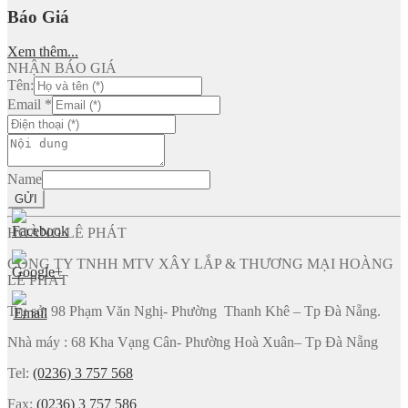
Báo Giá
Xem thêm...
NHẬN BÁO GIÁ
Tên:
Email
*
Name
GỬI
HOÀNG LÊ PHÁT
CÔNG TY TNHH MTV XÂY LẮP & THƯƠNG MẠI HOÀNG
LÊ PHÁT
Trụ sở: 98 Phạm Văn Nghị- Phường Thanh Khê – Tp Đà Nẵng.
Nhà máy : 68 Kha Vạng Cân- Phường Hoà Xuân– Tp Đà Nẵng
Tel:
(0236) 3 757 568
Fax:
(0236) 3 757 586