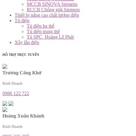
MCCB SINOVA Siemens
RCCB Chống giật Siemens
Thiết bị nâng cao chất lượng điện
Tủ điện
Tủ điện hạ thế
Tủ điện trung thế
Tủ SPC_Hoàng Lê Phát
Xây lắp điện
HỖ TRỢ TRỰC TUYẾN
Trương Công Khứ
Kinh Doanh
0986 122 722
Hoàng Xuân Khánh
Kinh Doanh