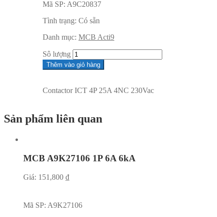
Mã SP:
A9C20837
Tình trạng:
Có sẵn
Danh mục:
MCB Acti9
Sô lượng
Thêm vào giỏ hàng
Contactor ICT 4P 25A 4NC 230Vac
Sản phẩm liên quan
MCB A9K27106 1P 6A 6kA
Giá:
151,800
₫
Mã SP:
A9K27106