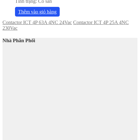
Tình trạng:
Có sẵn
Thêm vào giỏ hàng
Contactor ICT 4P 63A 4NC 24Vac
Contactor ICT 4P 25A 4NC
230Vac
Nhà Phân Phối