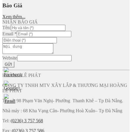
Báo Giá
Xem thêm...
NHẬN BÁO GIÁ
Tên:
Email
*
Website
GỬI
HOÀNG LÊ PHÁT
CÔNG TY TNHH MTV XÂY LẮP & THƯƠNG MẠI HOÀNG
LÊ PHÁT
Trụ sở: 98 Phạm Văn Nghị- Phường Thanh Khê – Tp Đà Nẵng.
Nhà máy : 68 Kha Vạng Cân- Phường Hoà Xuân– Tp Đà Nẵng
Tel:
(0236) 3 757 568
Fax:
(0236) 3 757 586