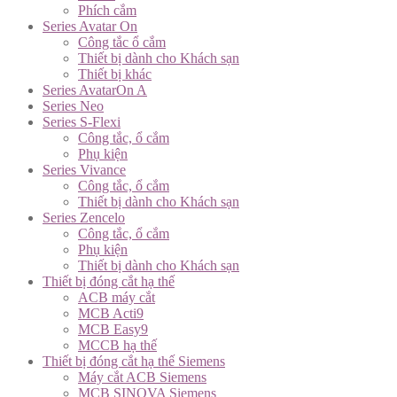
Phích cắm
Series Avatar On
Công tắc ổ cắm
Thiết bị dành cho Khách sạn
Thiết bị khác
Series AvatarOn A
Series Neo
Series S-Flexi
Công tắc, ổ cắm
Phụ kiện
Series Vivance
Công tắc, ổ cắm
Thiết bị dành cho Khách sạn
Series Zencelo
Công tắc, ổ cắm
Phụ kiện
Thiết bị dành cho Khách sạn
Thiết bị đóng cắt hạ thế
ACB máy cắt
MCB Acti9
MCB Easy9
MCCB hạ thế
Thiết bị đóng cắt hạ thế Siemens
Máy cắt ACB Siemens
MCB SINOVA Siemens