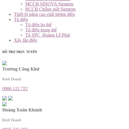
MCCB SINOVA Siemens
RCCB Chống giật Siemens
Thiết bị nâng cao chất lượng điện
Tủ điện
Tủ điện hạ thế
Tủ điện trung thế
Tủ SPC_Hoàng Lê Phát
Xây lắp điện
HỖ TRỢ TRỰC TUYẾN
Trương Công Khứ
Kinh Doanh
0986 122 722
Hoàng Xuân Khánh
Kinh Doanh