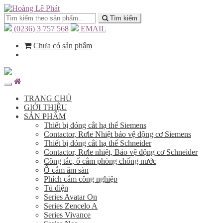
Tìm kiếm
(0236) 3 757 568
EMAIL
Chưa có sản phẩm
TRANG CHỦ
GIỚI THIỆU
SẢN PHẨM
Thiết bị đóng cắt hạ thế Siemens
Contactor, Rơle Nhiệt bảo vệ động cơ Siemens
Thiết bị đóng cắt hạ thế Schneider
Contactor, Rơle nhiệt, Bảo vệ động cơ Schneider
Công tắc, ổ cắm phòng chống nước
Ổ cắm âm sàn
Phích cắm công nghiệp
Tủ điện
Series Avatar On
Series Zencelo A
Series Vivance