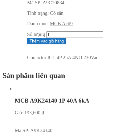
Mã SP:
A9C20834
Tình trạng:
Có sẵn
Danh mục:
MCB Acti9
Sô lượng
Thêm vào giỏ hàng
Contactor ICT 4P 25A 4NO 230Vac
Sản phẩm liên quan
MCB A9K24140 1P 40A 6kA
Giá:
193,600
₫
Mã SP:
A9K24140