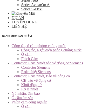
Series Neo
Series AvatarOn A
Series S-Flexi
DỰ ÁN
TUYỂN DỤNG
LIÊN HỆ
DANH MỤC SẢN PHẨM
Công tắc, ổ cắm phòng chống nước
Công tắc, Ngắt điện phòng chống nước
Ổ cắm
Phích Cắm
Contactor, Rơle Nhiệt bảo vệ động cơ Siemens
Contactor Siemens
Rơle nhiệt Siemens
Contactor, Rơle nhiệt, Bảo vệ động cơ
CB bảo vệ động cơ
Khởi động từ
Rơ le nhiệt
Nút nhấn, đèn báo
Ổ cắm âm sàn
Phích cắm công nghiệp
Ổ cắm