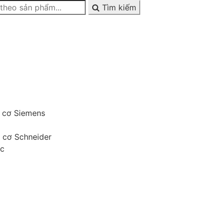
Tìm kiếm
g cơ Siemens
g cơ Schneider
ớc