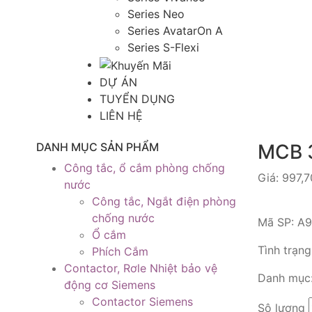
Series Neo
Series AvatarOn A
Series S-Flexi
DỰ ÁN
TUYỂN DỤNG
LIÊN HỆ
DANH MỤC SẢN PHẨM
MCB 
Công tắc, ổ cắm phòng chống
Giá:
997,
nước
Công tắc, Ngắt điện phòng
chống nước
Mã SP:
A9
Ổ cắm
Tình trạn
Phích Cắm
Contactor, Rơle Nhiệt bảo vệ
Danh mục
động cơ Siemens
Contactor Siemens
Sô lượng