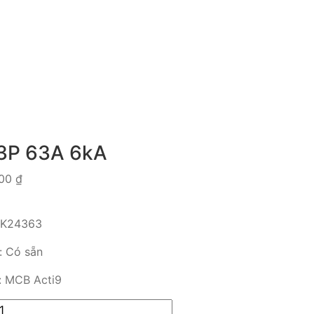
3P 63A 6kA
700
₫
K24363
g:
Có sẵn
:
MCB Acti9