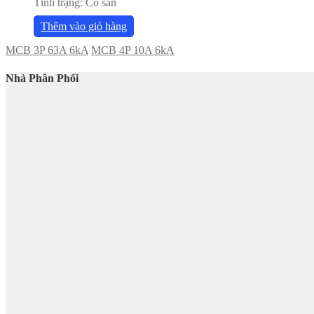
Tình trạng:
Có sẵn
Thêm vào giỏ hàng
MCB 3P 63A 6kA
MCB 4P 10A 6kA
Nhà Phân Phối