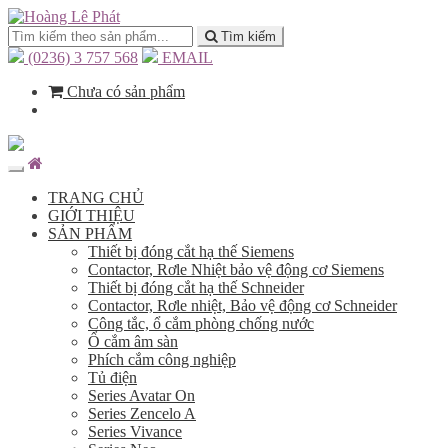
Tìm kiếm
(0236) 3 757 568
EMAIL
Chưa có sản phẩm
TRANG CHỦ
GIỚI THIỆU
SẢN PHẨM
Thiết bị đóng cắt hạ thế Siemens
Contactor, Rơle Nhiệt bảo vệ động cơ Siemens
Thiết bị đóng cắt hạ thế Schneider
Contactor, Rơle nhiệt, Bảo vệ động cơ Schneider
Công tắc, ổ cắm phòng chống nước
Ổ cắm âm sàn
Phích cắm công nghiệp
Tủ điện
Series Avatar On
Series Zencelo A
Series Vivance