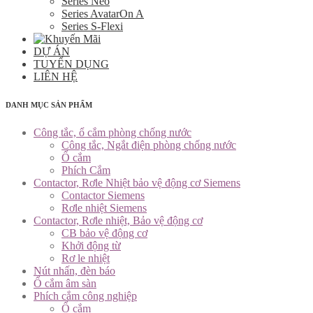
Series Neo
Series AvatarOn A
Series S-Flexi
DỰ ÁN
TUYỂN DỤNG
LIÊN HỆ
DANH MỤC SẢN PHẨM
Công tắc, ổ cắm phòng chống nước
Công tắc, Ngắt điện phòng chống nước
Ổ cắm
Phích Cắm
Contactor, Rơle Nhiệt bảo vệ động cơ Siemens
Contactor Siemens
Rơle nhiệt Siemens
Contactor, Rơle nhiệt, Bảo vệ động cơ
CB bảo vệ động cơ
Khởi động từ
Rơ le nhiệt
Nút nhấn, đèn báo
Ổ cắm âm sàn
Phích cắm công nghiệp
Ổ cắm