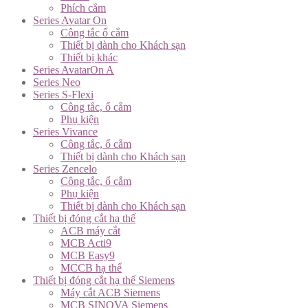
Phích cắm
Series Avatar On
Công tắc ổ cắm
Thiết bị dành cho Khách sạn
Thiết bị khác
Series AvatarOn A
Series Neo
Series S-Flexi
Công tắc, ổ cắm
Phụ kiện
Series Vivance
Công tắc, ổ cắm
Thiết bị dành cho Khách sạn
Series Zencelo
Công tắc, ổ cắm
Phụ kiện
Thiết bị dành cho Khách sạn
Thiết bị đóng cắt hạ thế
ACB máy cắt
MCB Acti9
MCB Easy9
MCCB hạ thế
Thiết bị đóng cắt hạ thế Siemens
Máy cắt ACB Siemens
MCB SINOVA Siemens