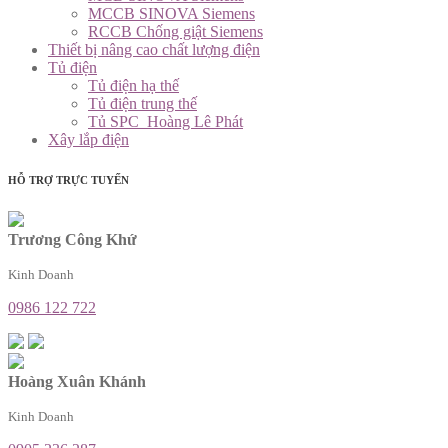
MCCB SINOVA Siemens
RCCB Chống giật Siemens
Thiết bị nâng cao chất lượng điện
Tủ điện
Tủ điện hạ thế
Tủ điện trung thế
Tủ SPC_Hoàng Lê Phát
Xây lắp điện
HỖ TRỢ TRỰC TUYẾN
Trương Công Khứ
Kinh Doanh
0986 122 722
Hoàng Xuân Khánh
Kinh Doanh