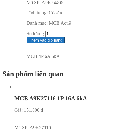
Mã SP:
A9K24406
Tình trạng:
Có sẵn
Danh mục:
MCB Acti9
Sô lượng
Thêm vào giỏ hàng
MCB 4P 6A 6kA
Sản phẩm liên quan
MCB A9K27116 1P 16A 6kA
Giá:
151,800
₫
Mã SP:
A9K27116