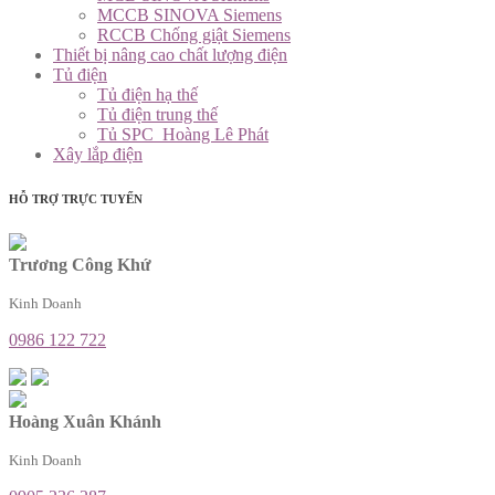
MCCB SINOVA Siemens
RCCB Chống giật Siemens
Thiết bị nâng cao chất lượng điện
Tủ điện
Tủ điện hạ thế
Tủ điện trung thế
Tủ SPC_Hoàng Lê Phát
Xây lắp điện
HỖ TRỢ TRỰC TUYẾN
Trương Công Khứ
Kinh Doanh
0986 122 722
Hoàng Xuân Khánh
Kinh Doanh