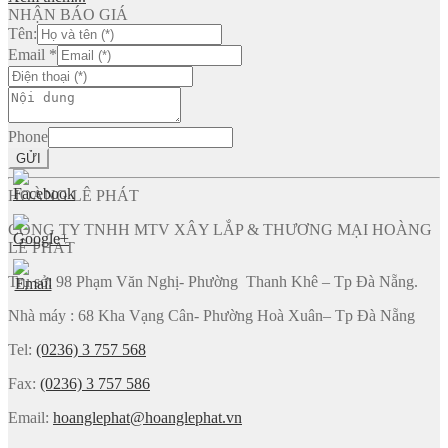
NHẬN BÁO GIÁ
Tên:
Email
*
Phone
GỬI
HOÀNG LÊ PHÁT
CÔNG TY TNHH MTV XÂY LẮP & THƯƠNG MẠI HOÀNG
LÊ PHÁT
Trụ sở: 98 Phạm Văn Nghị- Phường Thanh Khê – Tp Đà Nẵng.
Nhà máy : 68 Kha Vạng Cân- Phường Hoà Xuân– Tp Đà Nẵng
Tel:
(0236) 3 757 568
Fax:
(0236) 3 757 586
Email:
hoanglephat@hoanglephat.vn