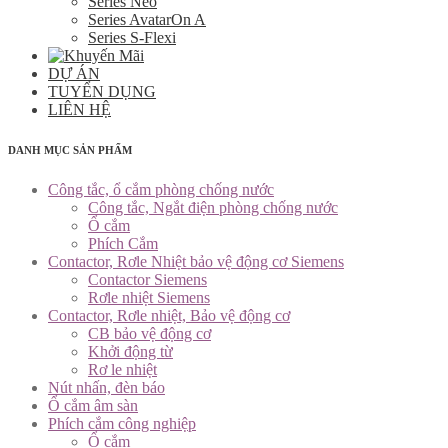
Series Neo
Series AvatarOn A
Series S-Flexi
DỰ ÁN
TUYỂN DỤNG
LIÊN HỆ
DANH MỤC SẢN PHẨM
Công tắc, ổ cắm phòng chống nước
Công tắc, Ngắt điện phòng chống nước
Ổ cắm
Phích Cắm
Contactor, Rơle Nhiệt bảo vệ động cơ Siemens
Contactor Siemens
Rơle nhiệt Siemens
Contactor, Rơle nhiệt, Bảo vệ động cơ
CB bảo vệ động cơ
Khởi động từ
Rơ le nhiệt
Nút nhấn, đèn báo
Ổ cắm âm sàn
Phích cắm công nghiệp
Ổ cắm