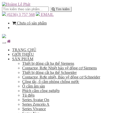
Tìm kiếm
(0236) 3 757 568
EMAIL
Chưa có sản phẩm
TRANG CHỦ
GIỚI THIỆU
SẢN PHẨM
Thiết bị đóng cắt hạ thế Siemens
Contactor, Rơle Nhiệt bảo vệ động cơ Siemens
Thiết bị đóng cắt hạ thế Schneider
Contactor, Rơle nhiệt, Bảo vệ động cơ Schneider
Công tắc, ổ cắm phòng chống nước
Ổ cắm âm sàn
Phích cắm công nghiệp
Tủ điện
Series Avatar On
Series Zencelo A
Series Vivance