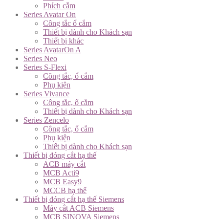
Phích cắm
Series Avatar On
Công tắc ổ cắm
Thiết bị dành cho Khách sạn
Thiết bị khác
Series AvatarOn A
Series Neo
Series S-Flexi
Công tắc, ổ cắm
Phụ kiện
Series Vivance
Công tắc, ổ cắm
Thiết bị dành cho Khách sạn
Series Zencelo
Công tắc, ổ cắm
Phụ kiện
Thiết bị dành cho Khách sạn
Thiết bị đóng cắt hạ thế
ACB máy cắt
MCB Acti9
MCB Easy9
MCCB hạ thế
Thiết bị đóng cắt hạ thế Siemens
Máy cắt ACB Siemens
MCB SINOVA Siemens