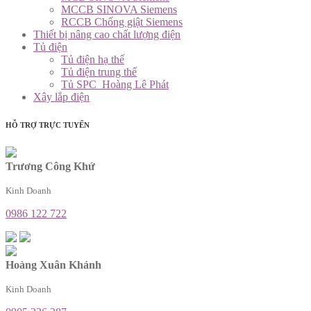
MCCB SINOVA Siemens
RCCB Chống giật Siemens
Thiết bị nâng cao chất lượng điện
Tủ điện
Tủ điện hạ thế
Tủ điện trung thế
Tủ SPC_Hoàng Lê Phát
Xây lắp điện
HỖ TRỢ TRỰC TUYẾN
Trương Công Khứ
Kinh Doanh
0986 122 722
Hoàng Xuân Khánh
Kinh Doanh