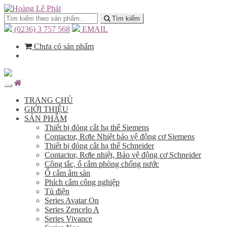
Tìm kiếm
(0236) 3 757 568
EMAIL
Chưa có sản phẩm
TRANG CHỦ
GIỚI THIỆU
SẢN PHẨM
Thiết bị đóng cắt hạ thế Siemens
Contactor, Rơle Nhiệt bảo vệ động cơ Siemens
Thiết bị đóng cắt hạ thế Schneider
Contactor, Rơle nhiệt, Bảo vệ động cơ Schneider
Công tắc, ổ cắm phòng chống nước
Ổ cắm âm sàn
Phích cắm công nghiệp
Tủ điện
Series Avatar On
Series Zencelo A
Series Vivance