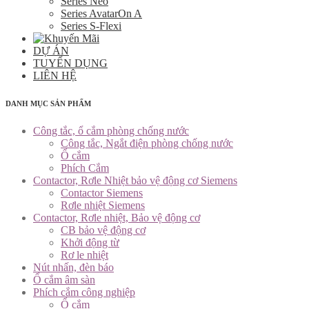
Series Neo
Series AvatarOn A
Series S-Flexi
DỰ ÁN
TUYỂN DỤNG
LIÊN HỆ
DANH MỤC SẢN PHẨM
Công tắc, ổ cắm phòng chống nước
Công tắc, Ngắt điện phòng chống nước
Ổ cắm
Phích Cắm
Contactor, Rơle Nhiệt bảo vệ động cơ Siemens
Contactor Siemens
Rơle nhiệt Siemens
Contactor, Rơle nhiệt, Bảo vệ động cơ
CB bảo vệ động cơ
Khởi động từ
Rơ le nhiệt
Nút nhấn, đèn báo
Ổ cắm âm sàn
Phích cắm công nghiệp
Ổ cắm