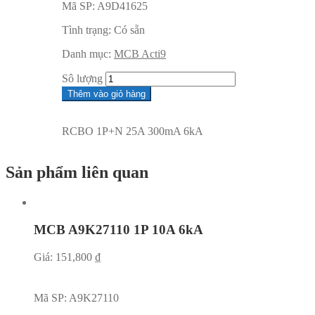
Mã SP:
A9D41625
Tình trạng:
Có sẵn
Danh mục:
MCB Acti9
Sô lượng
Thêm vào giỏ hàng
RCBO 1P+N 25A 300mA 6kA
Sản phẩm liên quan
MCB A9K27110 1P 10A 6kA
Giá:
151,800
₫
Mã SP:
A9K27110