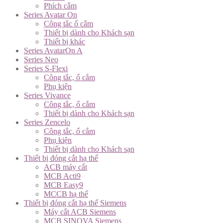
Phích cắm
Series Avatar On
Công tắc ổ cắm
Thiết bị dành cho Khách sạn
Thiết bị khác
Series AvatarOn A
Series Neo
Series S-Flexi
Công tắc, ổ cắm
Phụ kiện
Series Vivance
Công tắc, ổ cắm
Thiết bị dành cho Khách sạn
Series Zencelo
Công tắc, ổ cắm
Phụ kiện
Thiết bị dành cho Khách sạn
Thiết bị đóng cắt hạ thế
ACB máy cắt
MCB Acti9
MCB Easy9
MCCB hạ thế
Thiết bị đóng cắt hạ thế Siemens
Máy cắt ACB Siemens
MCB SINOVA Siemens