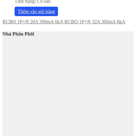
Tình trạng:
Có sẵn
Thêm vào giỏ hàng
RCBO 1P+N 20A 300mA 6kA
RCBO 1P+N 32A 300mA 6kA
Nhà Phân Phối