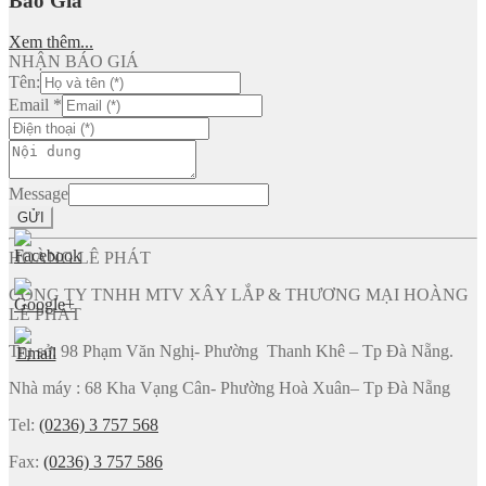
Báo Giá
Xem thêm...
NHẬN BÁO GIÁ
Tên:
Email
*
Message
GỬI
HOÀNG LÊ PHÁT
CÔNG TY TNHH MTV XÂY LẮP & THƯƠNG MẠI HOÀNG
LÊ PHÁT
Trụ sở: 98 Phạm Văn Nghị- Phường Thanh Khê – Tp Đà Nẵng.
Nhà máy : 68 Kha Vạng Cân- Phường Hoà Xuân– Tp Đà Nẵng
Tel:
(0236) 3 757 568
Fax:
(0236) 3 757 586