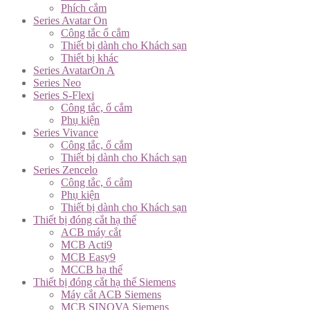
Phích cắm
Series Avatar On
Công tắc ổ cắm
Thiết bị dành cho Khách sạn
Thiết bị khác
Series AvatarOn A
Series Neo
Series S-Flexi
Công tắc, ổ cắm
Phụ kiện
Series Vivance
Công tắc, ổ cắm
Thiết bị dành cho Khách sạn
Series Zencelo
Công tắc, ổ cắm
Phụ kiện
Thiết bị dành cho Khách sạn
Thiết bị đóng cắt hạ thế
ACB máy cắt
MCB Acti9
MCB Easy9
MCCB hạ thế
Thiết bị đóng cắt hạ thế Siemens
Máy cắt ACB Siemens
MCB SINOVA Siemens