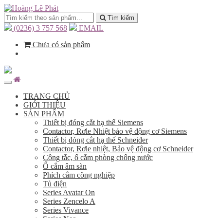
Tìm kiếm
(0236) 3 757 568
EMAIL
Chưa có sản phẩm
TRANG CHỦ
GIỚI THIỆU
SẢN PHẨM
Thiết bị đóng cắt hạ thế Siemens
Contactor, Rơle Nhiệt bảo vệ động cơ Siemens
Thiết bị đóng cắt hạ thế Schneider
Contactor, Rơle nhiệt, Bảo vệ động cơ Schneider
Công tắc, ổ cắm phòng chống nước
Ổ cắm âm sàn
Phích cắm công nghiệp
Tủ điện
Series Avatar On
Series Zencelo A
Series Vivance