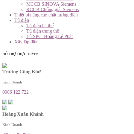
MCCB SINOVA Siemens
RCCB Chống giật Siemens
Thiết bị nâng cao chất lượng điện
Tủ điện
Tủ điện hạ thế
Tủ điện trung thế
Tủ SPC_Hoàng Lê Phát
Xây lắp điện
HỖ TRỢ TRỰC TUYẾN
Trương Công Khứ
Kinh Doanh
0986 122 722
Hoàng Xuân Khánh
Kinh Doanh