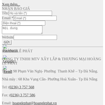
Xem thêm...
NHẬN BÁO GIÁ
Tên:
Email
*
Website
GỬI
HOÀNG LÊ PHÁT
CÔNG TY TNHH MTV XÂY LẮP & THƯƠNG MẠI HOÀNG
LÊ PHÁT
Trụ sở: 98 Phạm Văn Nghị- Phường Thanh Khê – Tp Đà Nẵng.
Nhà máy : 68 Kha Vạng Cân- Phường Hoà Xuân– Tp Đà Nẵng
Tel:
(0236) 3 757 568
Fax:
(0236) 3 757 586
Email:
hoanglephat@hoanglephat.vn