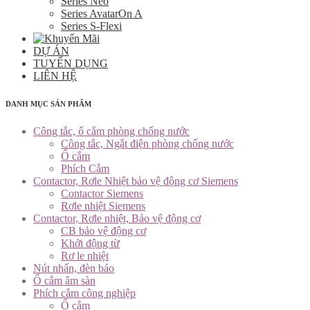
Series Neo
Series AvatarOn A
Series S-Flexi
DỰ ÁN
TUYỂN DỤNG
LIÊN HỆ
DANH MỤC SẢN PHẨM
Công tắc, ổ cắm phòng chống nước
Công tắc, Ngắt điện phòng chống nước
Ổ cắm
Phích Cắm
Contactor, Rơle Nhiệt bảo vệ động cơ Siemens
Contactor Siemens
Rơle nhiệt Siemens
Contactor, Rơle nhiệt, Bảo vệ động cơ
CB bảo vệ động cơ
Khởi động từ
Rơ le nhiệt
Nút nhấn, đèn báo
Ổ cắm âm sàn
Phích cắm công nghiệp
Ổ cắm