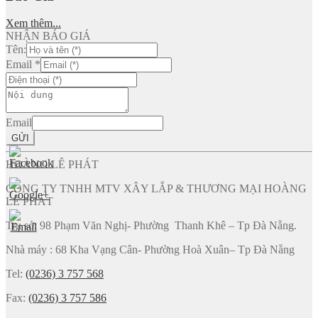
Xem thêm...
NHẬN BÁO GIÁ
Tên:
Email
*
Email
GỬI
HOÀNG LÊ PHÁT
CÔNG TY TNHH MTV XÂY LẮP & THƯƠNG MẠI HOÀNG
LÊ PHÁT
Trụ sở: 98 Phạm Văn Nghị- Phường Thanh Khê – Tp Đà Nẵng.
Nhà máy : 68 Kha Vạng Cân- Phường Hoà Xuân– Tp Đà Nẵng
Tel:
(0236) 3 757 568
Fax:
(0236) 3 757 586