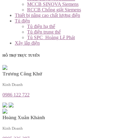
MCCB SINOVA Siemens
RCCB Chống giật Siemens
Thiết bị nâng cao chất lượng điện
Tủ điện
Tủ điện hạ thế
Tủ điện trung thế
Tủ SPC_Hoàng Lê Phát
Xây lắp điện
HỖ TRỢ TRỰC TUYẾN
Trương Công Khứ
Kinh Doanh
0986 122 722
Hoàng Xuân Khánh
Kinh Doanh