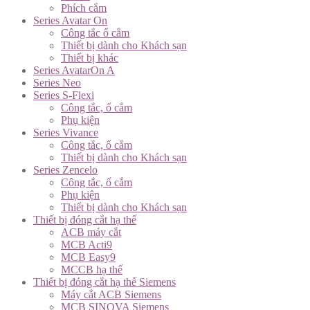
Phích cắm
Series Avatar On
Công tắc ổ cắm
Thiết bị dành cho Khách sạn
Thiết bị khác
Series AvatarOn A
Series Neo
Series S-Flexi
Công tắc, ổ cắm
Phụ kiện
Series Vivance
Công tắc, ổ cắm
Thiết bị dành cho Khách sạn
Series Zencelo
Công tắc, ổ cắm
Phụ kiện
Thiết bị dành cho Khách sạn
Thiết bị đóng cắt hạ thế
ACB máy cắt
MCB Acti9
MCB Easy9
MCCB hạ thế
Thiết bị đóng cắt hạ thế Siemens
Máy cắt ACB Siemens
MCB SINOVA Siemens