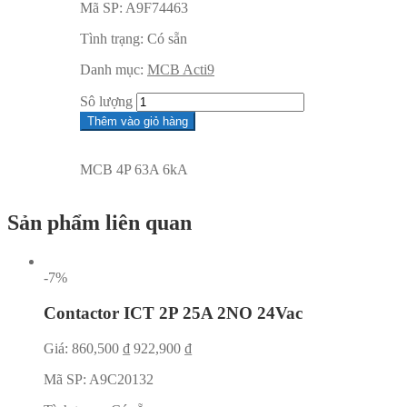
Mã SP:
A9F74463
Tình trạng:
Có sẵn
Danh mục:
MCB Acti9
Sô lượng
Thêm vào giỏ hàng
MCB 4P 63A 6kA
Sản phẩm liên quan
-7%
Contactor ICT 2P 25A 2NO 24Vac
Giá:
860,500
₫
922,900
₫
Mã SP:
A9C20132