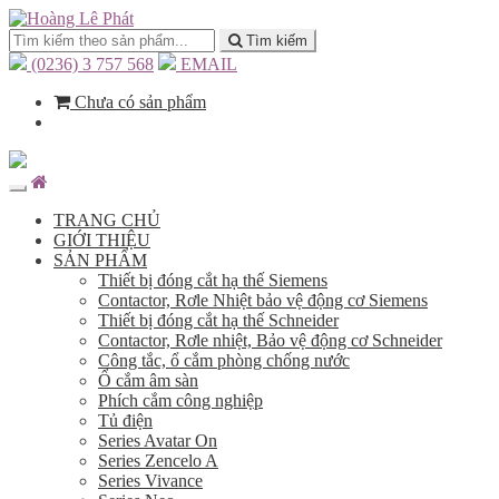
Tìm kiếm
(0236) 3 757 568
EMAIL
Chưa có sản phẩm
TRANG CHỦ
GIỚI THIỆU
SẢN PHẨM
Thiết bị đóng cắt hạ thế Siemens
Contactor, Rơle Nhiệt bảo vệ động cơ Siemens
Thiết bị đóng cắt hạ thế Schneider
Contactor, Rơle nhiệt, Bảo vệ động cơ Schneider
Công tắc, ổ cắm phòng chống nước
Ổ cắm âm sàn
Phích cắm công nghiệp
Tủ điện
Series Avatar On
Series Zencelo A
Series Vivance