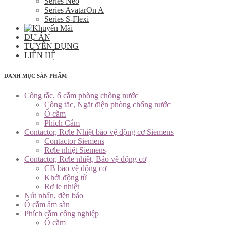
Series Neo
Series AvatarOn A
Series S-Flexi
DỰ ÁN
TUYỂN DỤNG
LIÊN HỆ
DANH MỤC SẢN PHẨM
Công tắc, ổ cắm phòng chống nước
Công tắc, Ngắt điện phòng chống nước
Ổ cắm
Phích Cắm
Contactor, Rơle Nhiệt bảo vệ động cơ Siemens
Contactor Siemens
Rơle nhiệt Siemens
Contactor, Rơle nhiệt, Bảo vệ động cơ
CB bảo vệ động cơ
Khởi động từ
Rơ le nhiệt
Nút nhấn, đèn báo
Ổ cắm âm sàn
Phích cắm công nghiệp
Ổ cắm