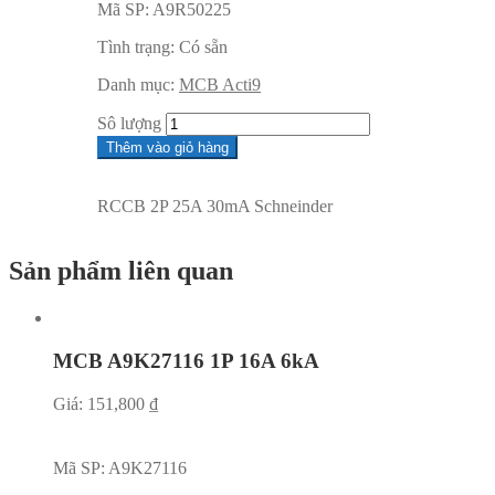
Mã SP:
A9R50225
Tình trạng:
Có sẵn
Danh mục:
MCB Acti9
Sô lượng
Thêm vào giỏ hàng
RCCB 2P 25A 30mA Schneinder
Sản phẩm liên quan
MCB A9K27116 1P 16A 6kA
Giá:
151,800
₫
Mã SP:
A9K27116