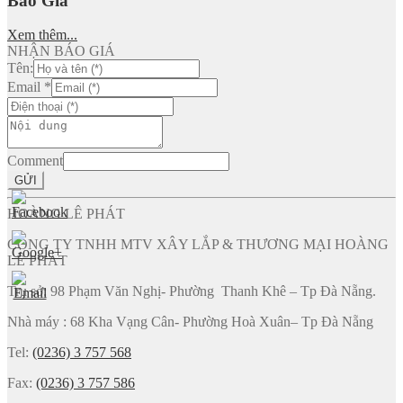
Báo Giá
Xem thêm...
NHẬN BÁO GIÁ
Tên:
Email
*
Comment
GỬI
HOÀNG LÊ PHÁT
CÔNG TY TNHH MTV XÂY LẮP & THƯƠNG MẠI HOÀNG
LÊ PHÁT
Trụ sở: 98 Phạm Văn Nghị- Phường Thanh Khê – Tp Đà Nẵng.
Nhà máy : 68 Kha Vạng Cân- Phường Hoà Xuân– Tp Đà Nẵng
Tel:
(0236) 3 757 568
Fax:
(0236) 3 757 586