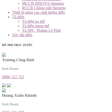
MCCB SINOVA Siemens
RCCB Chống giật Siemens
Thiết bị nâng cao chất lượng điện
Tủ điện
Tủ điện hạ thế
Tủ điện trung thế
Tủ SPC_Hoàng Lê Phát
Xây lắp điện
HỖ TRỢ TRỰC TUYẾN
Trương Công Khứ
Kinh Doanh
0986 122 722
Hoàng Xuân Khánh
Kinh Doanh