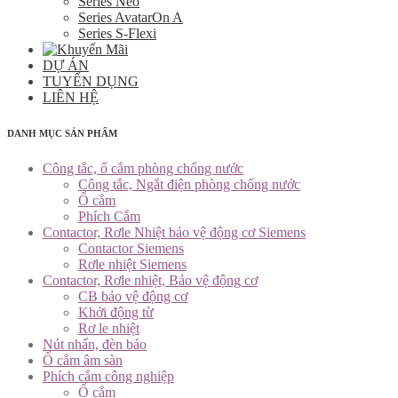
Series Neo
Series AvatarOn A
Series S-Flexi
DỰ ÁN
TUYỂN DỤNG
LIÊN HỆ
DANH MỤC SẢN PHẨM
Công tắc, ổ cắm phòng chống nước
Công tắc, Ngắt điện phòng chống nước
Ổ cắm
Phích Cắm
Contactor, Rơle Nhiệt bảo vệ động cơ Siemens
Contactor Siemens
Rơle nhiệt Siemens
Contactor, Rơle nhiệt, Bảo vệ động cơ
CB bảo vệ động cơ
Khởi động từ
Rơ le nhiệt
Nút nhấn, đèn báo
Ổ cắm âm sàn
Phích cắm công nghiệp
Ổ cắm