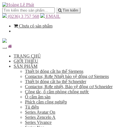
Tìm kiếm
(0236) 3 757 568
EMAIL
Chưa có sản phẩm
TRANG CHỦ
GIỚI THIỆU
SẢN PHẨM
Thiết bị đóng cắt hạ thế Siemens
Contactor, Rơle Nhiệt bảo vệ động cơ Siemens
Thiết bị đóng cắt hạ thế Schneider
Contactor, Rơle nhiệt, Bảo vệ động cơ Schneider
Công tắc, ổ cắm phòng chống nước
Ổ cắm âm sàn
Phích cắm công nghiệp
Tủ điện
Series Avatar On
Series Zencelo A
Series Vivance