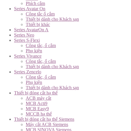
Phích cắm
Series Avatar On
Công tắc ổ cắm
Thiết bị dành cho Khách sạn
Thiết bị khác
Series AvatarOn A
Series Neo
Series S-Flexi
Công tắc, ổ cắm
Phụ kiện
Series Vivance
Công tắc, ổ cắm
Thiết bị dành cho Khách sạn
Series Zencelo
Công tắc, ổ cắm
Phụ kiện
Thiết bị dành cho Khách sạn
Thiết bị đóng cắt hạ thế
ACB máy cắt
MCB Acti9
MCB Easy9
MCCB hạ thế
Thiết bị đóng cắt hạ thế Siemens
Máy cắt ACB Siemens
MCB SINOVA Siemens