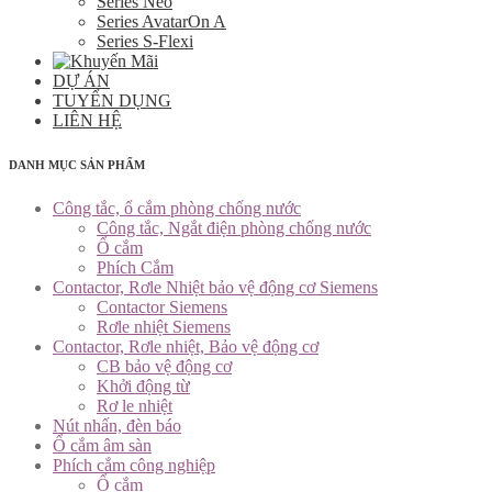
Series Neo
Series AvatarOn A
Series S-Flexi
DỰ ÁN
TUYỂN DỤNG
LIÊN HỆ
DANH MỤC SẢN PHẨM
Công tắc, ổ cắm phòng chống nước
Công tắc, Ngắt điện phòng chống nước
Ổ cắm
Phích Cắm
Contactor, Rơle Nhiệt bảo vệ động cơ Siemens
Contactor Siemens
Rơle nhiệt Siemens
Contactor, Rơle nhiệt, Bảo vệ động cơ
CB bảo vệ động cơ
Khởi động từ
Rơ le nhiệt
Nút nhấn, đèn báo
Ổ cắm âm sàn
Phích cắm công nghiệp
Ổ cắm