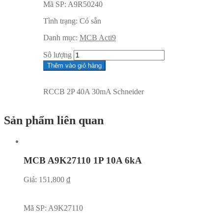
Mã SP:
A9R50240
Tình trạng:
Có sẵn
Danh mục:
MCB Acti9
Sô lượng
Thêm vào giỏ hàng
RCCB 2P 40A 30mA Schneider
Sản phẩm liên quan
MCB A9K27110 1P 10A 6kA
Giá:
151,800
₫
Mã SP:
A9K27110