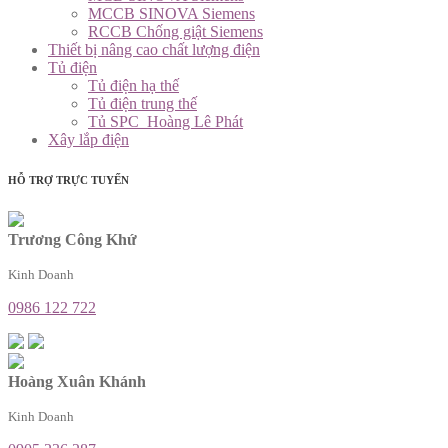
MCCB SINOVA Siemens
RCCB Chống giật Siemens
Thiết bị nâng cao chất lượng điện
Tủ điện
Tủ điện hạ thế
Tủ điện trung thế
Tủ SPC_Hoàng Lê Phát
Xây lắp điện
HỖ TRỢ TRỰC TUYẾN
Trương Công Khứ
Kinh Doanh
0986 122 722
Hoàng Xuân Khánh
Kinh Doanh