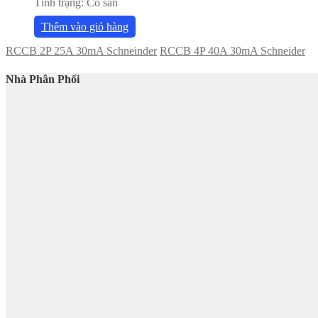
Tình trạng:
Có sẵn
Thêm vào giỏ hàng
RCCB 2P 25A 30mA Schneinder
RCCB 4P 40A 30mA Schneider
Nhà Phân Phối