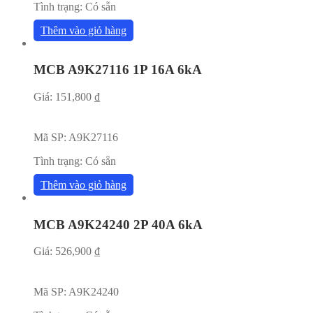
Tình trạng:
Có sẵn
Thêm vào giỏ hàng
MCB A9K27116 1P 16A 6kA
Giá:
151,800
₫
Mã SP:
A9K27116
Tình trạng:
Có sẵn
Thêm vào giỏ hàng
MCB A9K24240 2P 40A 6kA
Giá:
526,900
₫
Mã SP:
A9K24240