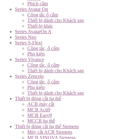
Phích cắm
Series Avatar On
Công tắc ổ cắm
Thiết bị dành cho Khách sạn
Thiết bị khác
Series AvatarOn A
Series Neo
Series S-Flexi
Công tắc, ổ cắm
Phụ kiện
Series Vivance
Công tắc, ổ cắm
Thiết bị dành cho Khách sạn
Series Zencelo
Công tắc, ổ cắm
Phụ kiện
Thiết bị dành cho Khách sạn
Thiết bị đóng cắt hạ thế
ACB máy cắt
MCB Acti9
MCB Easy9
MCCB hạ thế
Thiết bị đóng cắt hạ thế Siemens
Máy cắt ACB Siemens
MCB SINOVA Siemens