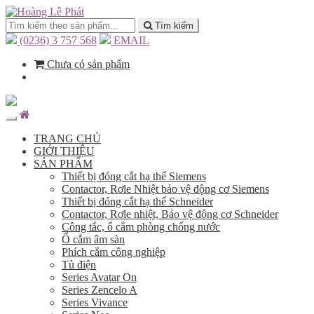
Tìm kiếm
(0236) 3 757 568
EMAIL
Chưa có sản phẩm
TRANG CHỦ
GIỚI THIỆU
SẢN PHẨM
Thiết bị đóng cắt hạ thế Siemens
Contactor, Rơle Nhiệt bảo vệ động cơ Siemens
Thiết bị đóng cắt hạ thế Schneider
Contactor, Rơle nhiệt, Bảo vệ động cơ Schneider
Công tắc, ổ cắm phòng chống nước
Ổ cắm âm sàn
Phích cắm công nghiệp
Tủ điện
Series Avatar On
Series Zencelo A
Series Vivance